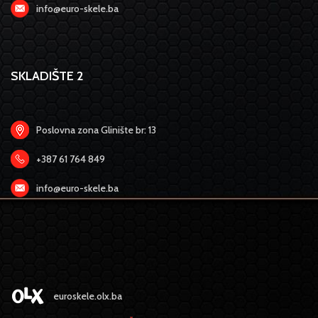
info@euro-skele.ba
SKLADIŠTE 2
Poslovna zona Glinište br: 13
+387 61 764 849
info@euro-skele.ba
euroskele.olx.ba