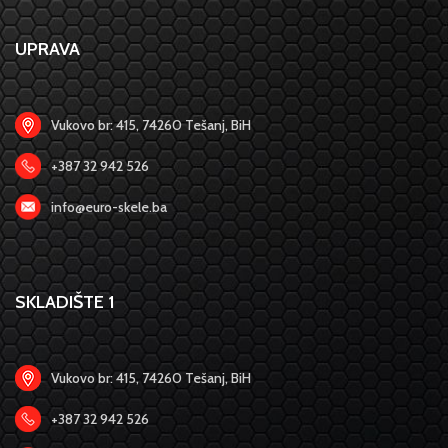
UPRAVA
Vukovo br: 415, 74260 Tešanj, BiH
+387 32 942 526
info@euro-skele.ba
SKLADIŠTE 1
Vukovo br: 415, 74260 Tešanj, BiH
+387 32 942 526