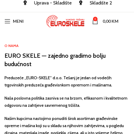
Uprava - Skladište
Skladište 2
0
MENI
0,00
KM
O NAMA
EURO SKELE — zajedno gradimo bolju
budućnost
Preduzeće „EURO-SKELE“ d.o.o. Tešanj je jedan od vodećih
trgovinskih preduzeća građevisnkom opremom i mašinama.
Naša poslovna politika zasniva se na brzom, efikasnom i kvalitetnom
odgovoru na zahtjeve savremenog tržišta.
Našim kupcima nastojimo ponuditi širok asortiman građevinske
opreme i mašina koji su u skladu sa njihovim zahtjevima, u pogledu
dizajna, materijala izrade, porijekla, cijena, ali u isto vrijeme želimo