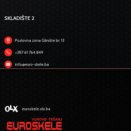
SKLADIŠTE 2
Poslovna zona Glinište br: 13
+387 61 764 849
info@euro-skele.ba
euroskele.olx.ba