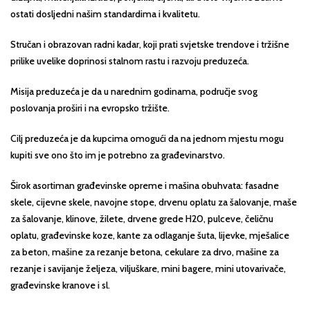
ostati dosljedni našim standardima i kvalitetu.
Stručan i obrazovan radni kadar, koji prati svjetske trendove i tržišne
prilike uvelike doprinosi stalnom rastu i razvoju preduzeća.
Misija preduzeća je da u narednim godinama, područje svog
poslovanja proširi i na evropsko tržište.
Cilj preduzeća je da kupcima omogući da na jednom mjestu mogu
kupiti sve ono što im je potrebno za građevinarstvo.
Širok asortiman građevinske opreme i mašina obuhvata: fasadne
skele, cijevne skele, navojne stope, drvenu oplatu za šalovanje, maše
za šalovanje, klinove, žilete, drvene grede H20, pulceve, čeličnu
oplatu, građevinske koze, kante za odlaganje šuta, lijevke, mješalice
za beton, mašine za rezanje betona, cekulare za drvo, mašine za
rezanje i savijanje željeza, viljuškare, mini bagere, mini utovarivače,
građevinske kranove i sl.