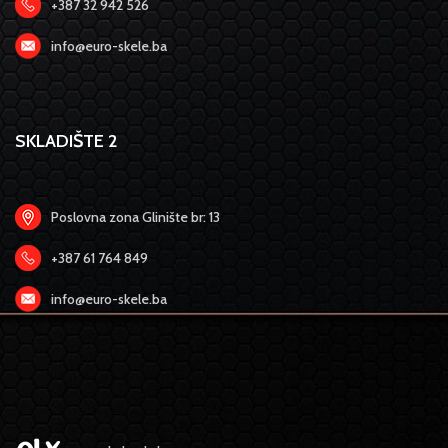
+387 32 942 526
info@euro-skele.ba
SKLADIŠTE 2
Poslovna zona Glinište br: 13
+387 61 764 849
info@euro-skele.ba