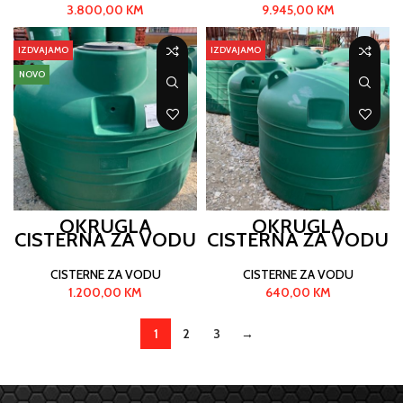
3.800,00
KM
9.945,00
KM
IZDVAJAMO
IZDVAJAMO
NOVO
OKRUGLA
OKRUGLA
CISTERNA ZA VODU
CISTERNA ZA VODU
3000 L
1000 L
CISTERNE ZA VODU
CISTERNE ZA VODU
1.200,00
KM
640,00
KM
1
2
3
→