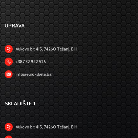
UPRAVA
Vukovo br: 415, 74260 Tešanj, BiH
+387 32 942 526
info@euro-skele.ba
SKLADIŠTE 1
Vukovo br: 415, 74260 Tešanj, BiH