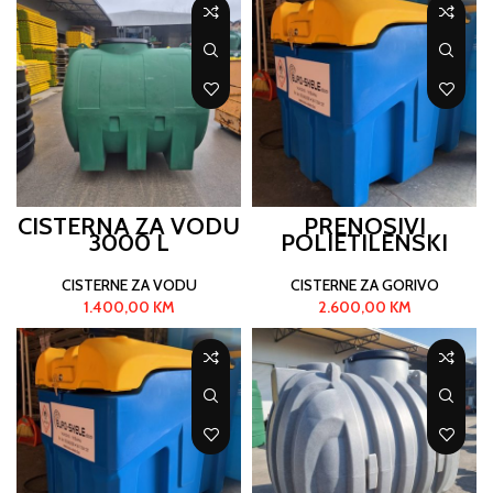
CISTERNA ZA VODU
PRENOSIVI
3000 L
POLIETILENSKI
REZERVOAR ZA
GORIVO 440 L
CISTERNE ZA VODU
CISTERNE ZA GORIVO
1.400,00
KM
2.600,00
KM