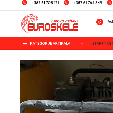
+387 61 708 121
+387 61 764 849
Vu
KATEGORIJE ARTIKALA
START
TRG