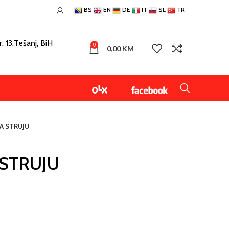
BS
EN
DE
IT
SL
TR
: 13,Tešanj, BiH
0
0,00
KM
A STRUJU
 STRUJU