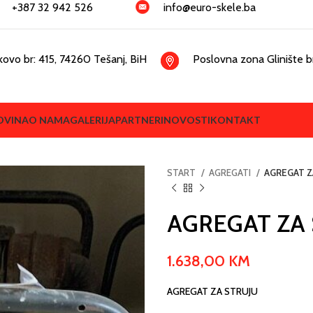
+387 32 942 526
info@euro-skele.ba
kovo br: 415, 74260 Tešanj, BiH
Poslovna zona Glinište br
OVINA
O NAMA
GALERIJA
PARTNERI
NOVOSTI
KONTAKT
START
AGREGATI
AGREGAT Z
AGREGAT ZA
1.638,00
KM
AGREGAT ZA STRUJU