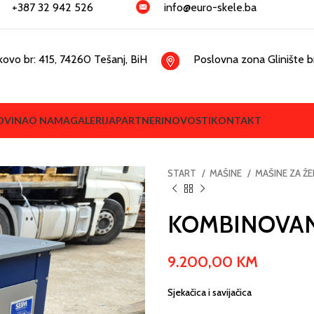
+387 32 942 526
info@euro-skele.ba
kovo br: 415, 74260 Tešanj, BiH
Poslovna zona Glinište br
OVINA
O NAMA
GALERIJA
PARTNERI
NOVOSTI
KONTAKT
START
MAŠINE
MAŠINE ZA Ž
KOMBINOVAN
9.200,00
KM
Sjekačica i savijačica