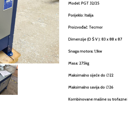
Model: PGT 32/25
Porijeklo: Italija
Proizvođač: Tecmor
Dimenzije (D Š V ): 83 x 88 x 87
Snaga motora: 1,1kw
Masa: 275kg
Maksimalno
siječe do
∅22
Maksimalno
savija do
∅2
6
Kombinovane mašine su trofazne i 