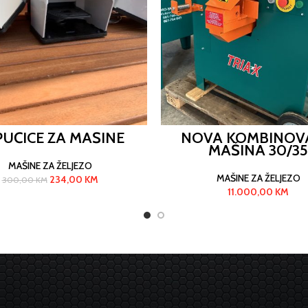
PUČICE ZA MAŠINE
NOVA KOMBINOV
MAŠINA 30/35
MAŠINE ZA ŽELJEZO
MAŠINE ZA ŽELJEZO
234,00
KM
300,00
KM
11.000,00
KM