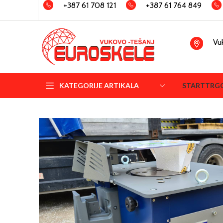
+387 61 708 121
+387 61 764 849
Vu
KATEGORIJE ARTIKALA
START
TRG