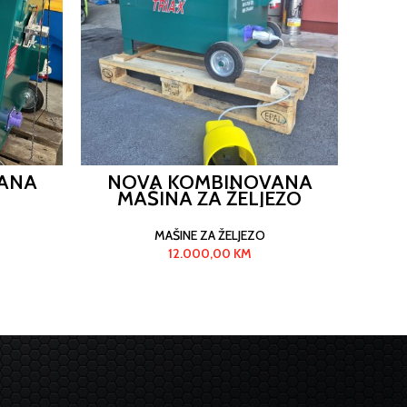
ANA
NOVA KOMBINOVANA
SJEK
MAŠINA ZA ŽELJEZO
PFTX38/45
MAŠINE ZA ŽELJEZO
12.000,00
KM