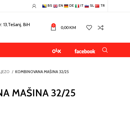
BS
EN
DE
IT
SL
TR
: 13,Tešanj, BiH
0
0,00
KM
ELJEZO
KOMBINOVANA MAŠINA 32/25
A MAŠINA 32/25