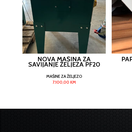
NOVA MAŠINA ZA
PA
SAVIJANJE ŽELJEZA PF20
MAŠINE ZA ŽELJEZO
7.100,00
KM