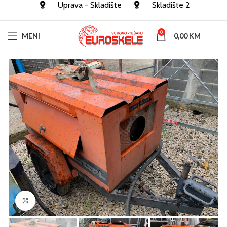
Uprava - Skladište
Skladište 2
0
MENI
0,00
KM
Click to enlarge