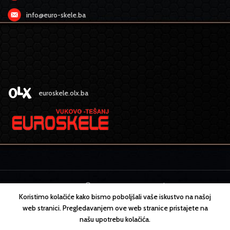
info@euro-skele.ba
euroskele.olx.ba
EURO SKELE
2022 CREATED BY
MEDIA
design
Koristimo kolačiće kako bismo poboljšali vaše iskustvo na našoj
web stranici. Pregledavanjem ove web stranice pristajete na
našu upotrebu kolačića.