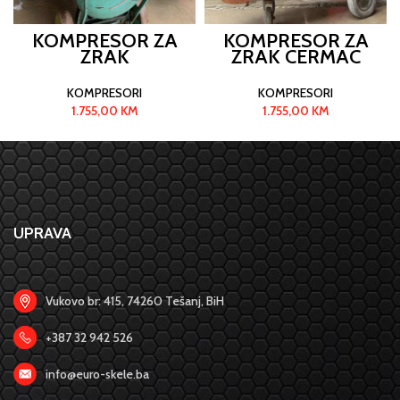
KOMPRESOR ZA
KOMPRESOR ZA
ZRAK
ZRAK CERMAC
KOMPRESORI
KOMPRESORI
1.755,00
KM
1.755,00
KM
UPRAVA
Vukovo br: 415, 74260 Tešanj, BiH
+387 32 942 526
info@euro-skele.ba