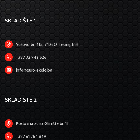
SKLADIŠTE 1
Vukovo br: 415, 74260 Tešanj, BiH
+387 32 942 526
info@euro-skele.ba
SKLADIŠTE 2
Poslovna zona Glinište br: 13
+387 61 764 849