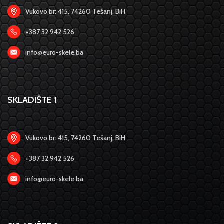
Vukovo br: 415, 74260 Tešanj, BiH
+387 32 942 526
info@euro-skele.ba
SKLADIŠTE 1
Vukovo br: 415, 74260 Tešanj, BiH
+387 32 942 526
info@euro-skele.ba