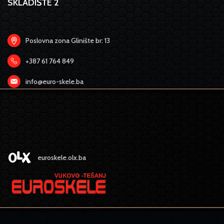
SKLADIŠTE 2
Poslovna zona Glinište br: 13
+387 61 764 849
info@euro-skele.ba
euroskele.olx.ba