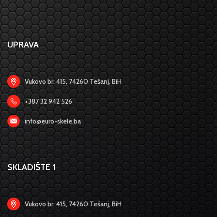
UPRAVA
Vukovo br: 415, 74260 Tešanj, BiH
+387 32 942 526
info@euro-skele.ba
SKLADIŠTE 1
Vukovo br: 415, 74260 Tešanj, BiH