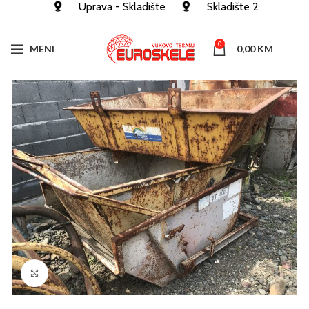
Uprava - Skladište
Skladište 2
0
MENI
0,00
KM
Click to enlarge