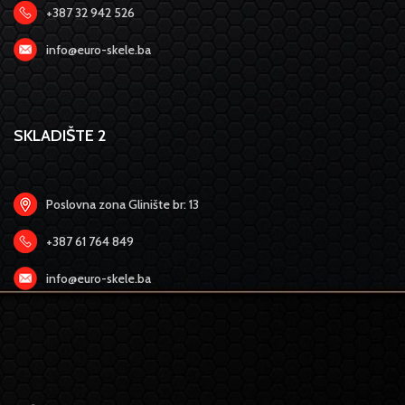
+387 32 942 526
info@euro-skele.ba
SKLADIŠTE 2
Poslovna zona Glinište br: 13
+387 61 764 849
info@euro-skele.ba