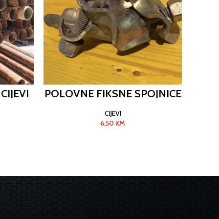
CIJEVI
POLOVNE FIKSNE SPOJNICE
NOVI
CIJEVI
6,50
KM