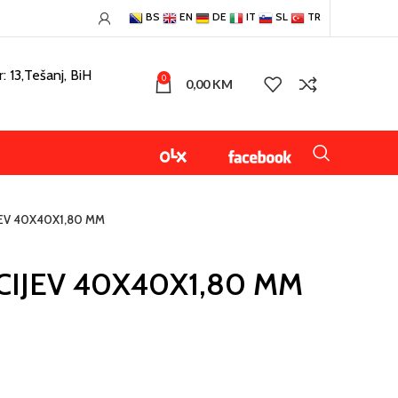
BS
EN
DE
IT
SL
TR
: 13,Tešanj, BiH
0
0,00
KM
EV 40X40X1,80 MM
IJEV 40X40X1,80 MM