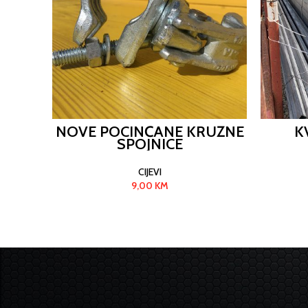
NOVE POCINČANE KRUŽNE
K
SPOJNICE
CIJEVI
9,00
KM