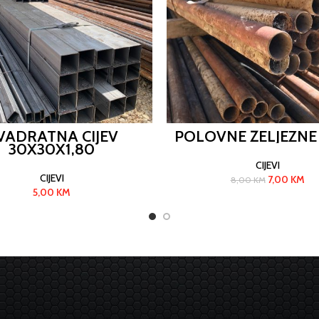
VADRATNA CIJEV
POLOVNE ŽELJEZNE 
30X30X1,80
CIJEVI
CIJEVI
7,00
KM
8,00
KM
5,00
KM