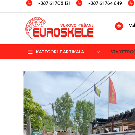
+387 61 708 121
+387 61 764 849
Vu
KATEGORIJE ARTIKALA
START
TRG