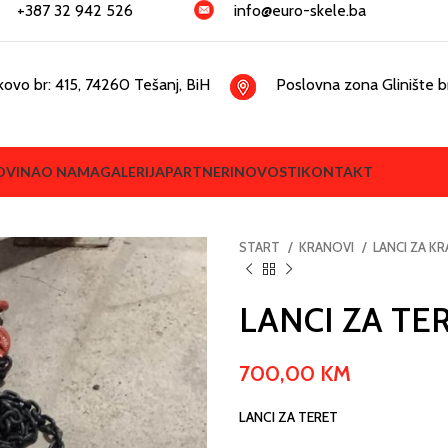
+387 32 942 526
info@euro-skele.ba
kovo br: 415, 74260 Tešanj, BiH
Poslovna zona Glinište br
OVINA
O NAMA
GALERIJA
PARTNERI
NOVOSTI
KONTAKT
START
KRANOVI
LANCI ZA K
LANCI ZA TER
700,00
KM
LANCI ZA TERET