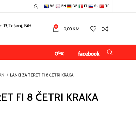
BS
EN
DE
IT
SL
TR
: 13,Tešanj, BiH
0
0,00
KM
RAN
LANCI ZA TERET FI 8 ČETRI KRAKA
ET FI 8 ČETRI KRAKA