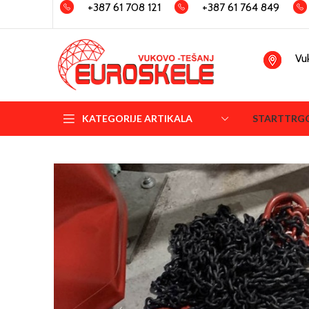
+387 61 708 121
+387 61 764 849
Vu
KATEGORIJE ARTIKALA
START
TRG