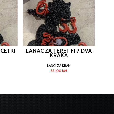
 ČETRI
LANAC ZA TERET FI 7 DVA
LANC
KRAKA
LANCI ZA KRAN
351,00
KM