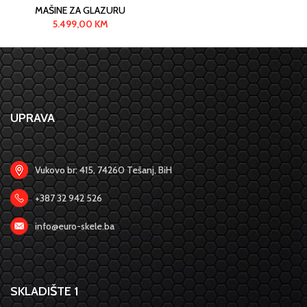
MAŠINE ZA GLAZURU
5.499,00
KM
UPRAVA
Vukovo br: 415, 74260 Tešanj, BiH
+387 32 942 526
info@euro-skele.ba
SKLADIŠTE 1