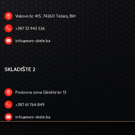
Vukovo br: 415, 74260 Tešanj, BiH
+387 32 942 526
info@euro-skele.ba
SKLADIŠTE 2
Poslovna zona Glinište br: 13
+387 61 764 849
info@euro-skele.ba