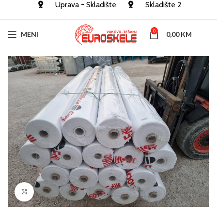
Uprava - Skladište
Skladište 2
0
MENI
0,00
KM
Click to enlarge