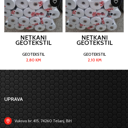
NETKANI
NETKANI
GEOTEKSTIL
GEOTEKSTIL
GEODREN PEIT 500
GEODREN PEIT 300
GR / M2
GR / M2
GEOTEKSTIL
GEOTEKSTIL
2,80
KM
2,10
KM
UPRAVA
Vukovo br: 415, 74260 Tešanj, BiH