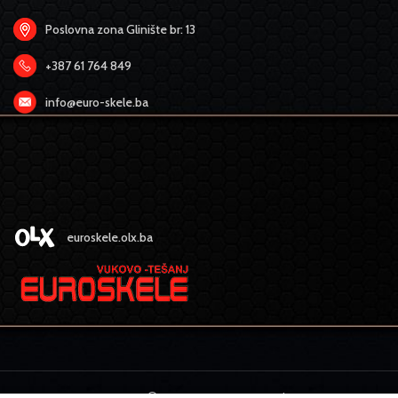
Poslovna zona Glinište br: 13
+387 61 764 849
info@euro-skele.ba
euroskele.olx.ba
EURO SKELE
2022 CREATED BY
MEDIA
design