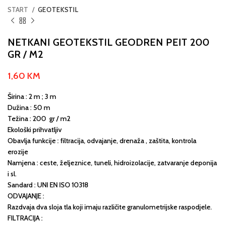
START
GEOTEKSTIL
NETKANI GEOTEKSTIL GEODREN PEIT 200
GR / M2
1,60
KM
Širina : 2 m ; 3 m
Dužina : 50 m
Težina : 200 gr / m2
Ekološki prihvatljiv
Obavlja funkcije : filtracija, odvajanje, drenaža , zaštita, kontrola
erozije
Namjena : ceste, željeznice, tuneli, hidroizolacije, zatvaranje deponija
i sl.
Sandard : UNI EN ISO 10318
ODVAJANJE :
Razdvaja dva sloja tla koji imaju različite granulometrijske raspodjele.
FILTRACIJA :