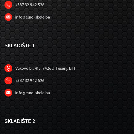
+387 32 942 526
info@euro-skele.ba
SKLADIŠTE 1
Vukovo br: 415, 74260 Tešanj, BiH
+387 32 942 526
info@euro-skele.ba
SKLADIŠTE 2