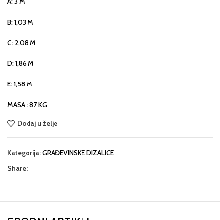
A: 3 M
B: 1,03 M
C: 2,08 M
D: 1,86 M
E: 1,58 M
MASA : 87 KG
Dodaj u želje
Kategorija:
GRAĐEVINSKE DIZALICE
Share: