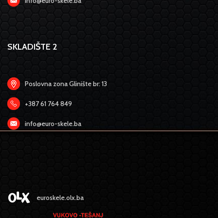
info@euro-skele.ba
SKLADIŠTE 2
Poslovna zona Glinište br: 13
+387 61 764 849
info@euro-skele.ba
euroskele.olx.ba