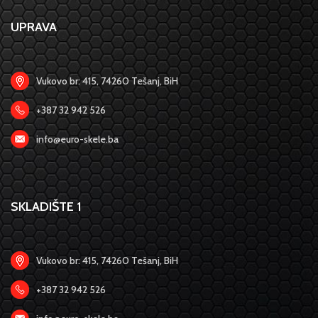
UPRAVA
Vukovo br: 415, 74260 Tešanj, BiH
+387 32 942 526
info@euro-skele.ba
SKLADIŠTE 1
Vukovo br: 415, 74260 Tešanj, BiH
+387 32 942 526