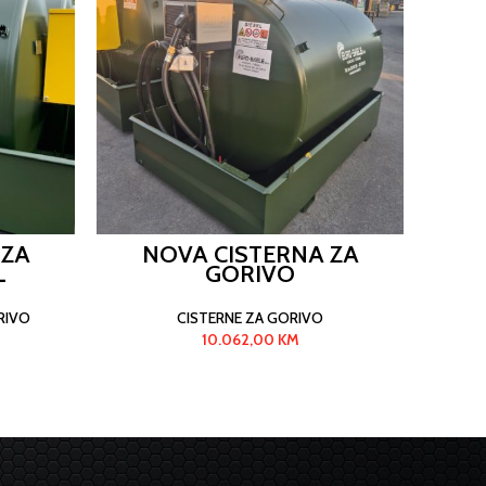
 ZA
NOVA CISTERNA ZA
PREN
L
GORIVO
REZE
RIVO
CISTERNE ZA GORIVO
10.062,00
KM