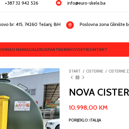
+387 32 942 526
info@euro-skele.ba
kovo br: 415, 74260 Tešanj, BiH
Poslovna zona Glinište br
OVINA
O NAMA
GALERIJA
PARTNERI
NOVOSTI
KONTAKT
START
CISTERNE
CISTERNE 
NOVA CISTE
10.998,00
KM
PORIJEKLO: ITALIJA