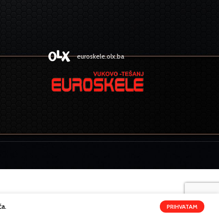
euroskele.olx.ba
ća.
PRIHVATAM