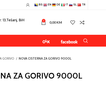
BS
EN
DE
IT
SL
TR
: 13,Tešanj, BiH
0
0,00
KM
ZA GORIVO
NOVA CISTERNA ZA GORIVO 9000L
RNA ZA GORIVO 9000L