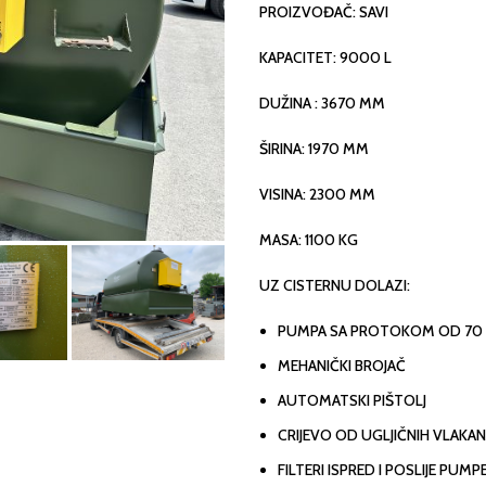
PROIZVOĐAČ: SAVI
KAPACITET: 9000 L
DUŽINA : 3670 MM
ŠIRINA: 1970 MM
VISINA: 2300 MM
MASA: 1100 KG
UZ CISTERNU DOLAZI:
PUMPA SA PROTOKOM OD 70 
MEHANIČKI BROJAČ
AUTOMATSKI PIŠTOLJ
CRIJEVO OD UGLJIČNIH VLAKA
FILTERI ISPRED I POSLIJE PUMP