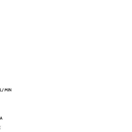
L/ MIN
NA
E