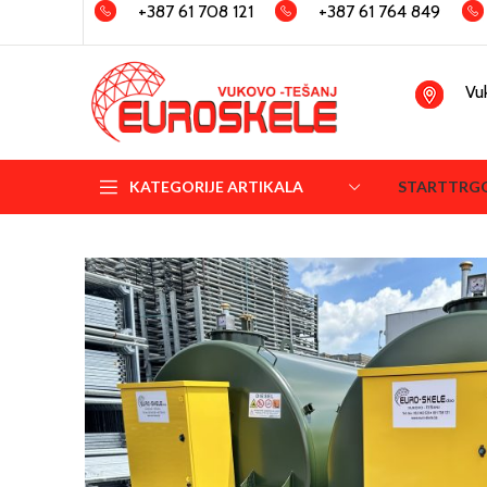
+387 61 708 121
+387 61 764 849
Vu
KATEGORIJE ARTIKALA
START
TRG