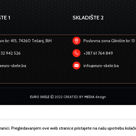
TE 1
SKLADIŠTE 2
o br: 415, 74260 Tešanj, BiH
Poslovna zona Glinište br: 13
 32 942 526
+387 61 764 849
@euro-skele.ba
info@euro-skele.ba
EURO SKELE
2022 CREATED BY
MEDIA
design
tranici. Pregledavanjem ove web stranice pristajete na našu upotrebu kolači