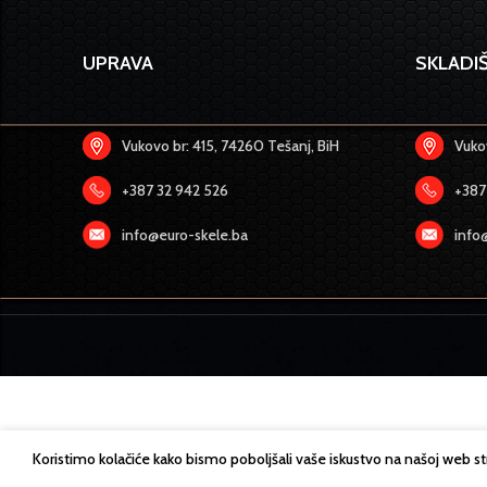
UPRAVA
SKLADIŠ
Vukovo br: 415, 74260 Tešanj, BiH
Vukov
+387 32 942 526
+387
info@euro-skele.ba
info
Koristimo kolačiće kako bismo poboljšali vaše iskustvo na našoj web s