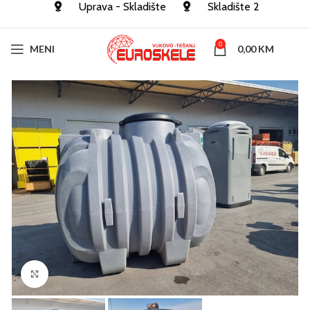
Uprava - Skladište
Skladište 2
0
MENI
0,00
KM
Click to enlarge