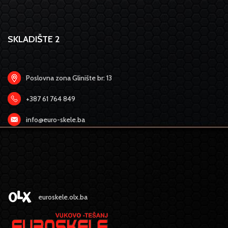
SKLADIŠTE 2
Poslovna zona Glinište br: 13
+387 61 764 849
info@euro-skele.ba
euroskele.olx.ba