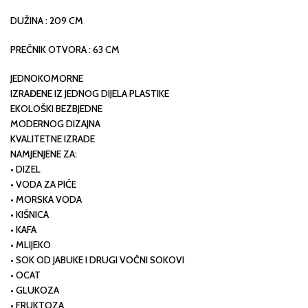
DUŽINA : 209 CM
PREČNIK OTVORA : 63 CM
JEDNOKOMORNE
IZRAĐENE IZ JEDNOG DIJELA PLASTIKE
EKOLOŠKI BEZBJEDNE
MODERNOG DIZAJNA
KVALITETNE IZRADE
NAMJENJENE ZA:
• DIZEL
• VODA ZA PIĆE
• MORSKA VODA
• KIŠNICA
• KAFA
• MLIJEKO
• SOK OD JABUKE I DRUGI VOĆNI SOKOVI
• OCAT
• GLUKOZA
• FRUKTOZA