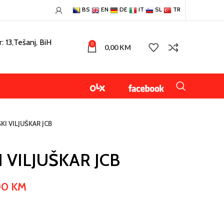
BS
EN
DE
IT
SL
TR
: 13,Tešanj, BiH
0
0,00
KM
I VILJUŠKAR JCB
 VILJUŠKAR JCB
00
KM