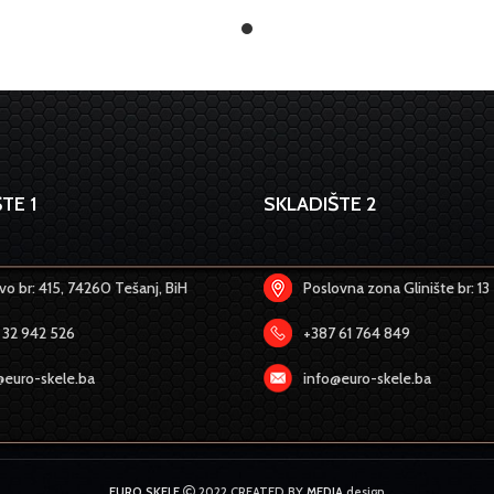
TE 1
SKLADIŠTE 2
o br: 415, 74260 Tešanj, BiH
Poslovna zona Glinište br: 13
 32 942 526
+387 61 764 849
@euro-skele.ba
info@euro-skele.ba
EURO SKELE
2022 CREATED BY
MEDIA
design