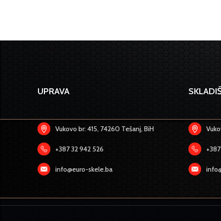
UPRAVA
SKLADIŠ
Vukovo br: 415, 74260 Tešanj, BiH
Vukov
+387 32 942 526
+387
info@euro-skele.ba
info