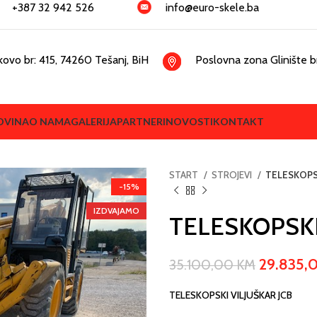
+387 32 942 526
info@euro-skele.ba
kovo br: 415, 74260 Tešanj, BiH
Poslovna zona Glinište br
OVINA
O NAMA
GALERIJA
PARTNERI
NOVOSTI
KONTAKT
START
STROJEVI
TELESKOPSK
-15%
IZDVAJAMO
TELESKOPSKI
29.835,
35.100,00
KM
TELESKOPSKI VILJUŠKAR JCB