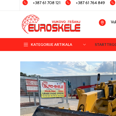
+387 61 708 121
+387 61 764 849
Vu
KATEGORIJE ARTIKALA
START
TRG