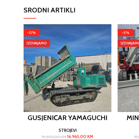
SRODNI ARTIKLI
-12%
-5%
IZDVAJAMO
IZDVAJAM
GUSJENIČAR YAMAGUCHI
MIN
STROJEVI
16.965,00
KM
19.305,00
KM
35