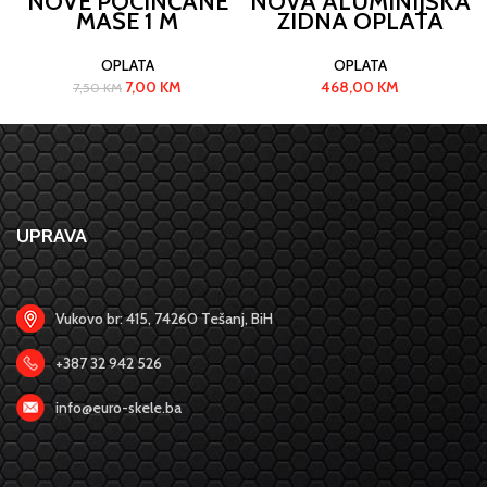
NOVE POCINČANE
NOVA ALUMINIJSKA
MAŠE 1 M
ZIDNA OPLATA
FARESIN
OPLATA
OPLATA
7,00
KM
468,00
KM
7,50
KM
UPRAVA
Vukovo br: 415, 74260 Tešanj, BiH
+387 32 942 526
info@euro-skele.ba