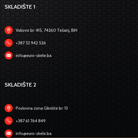
SKLADIŠTE 1
Vukovo br: 415, 74260 Tešanj, BiH
+387 32 942 526
info@euro-skele.ba
SKLADIŠTE 2
Poslovna zona Glinište br: 13
+387 61 764 849
info@euro-skele.ba