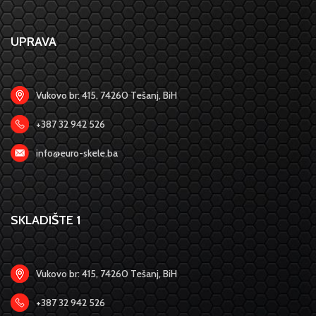
UPRAVA
Vukovo br: 415, 74260 Tešanj, BiH
+387 32 942 526
info@euro-skele.ba
SKLADIŠTE 1
Vukovo br: 415, 74260 Tešanj, BiH
+387 32 942 526