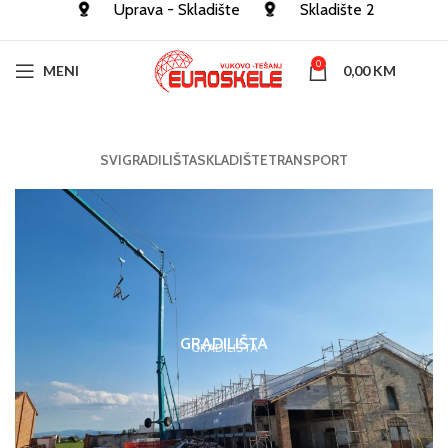
Uprava - Skladište
Skladište 2
0
MENI
0,00
KM
SVI
GRADILIŠTA
SKLADIŠTE
TRANSPORT
GRADILIŠTA
GRADILIŠTA