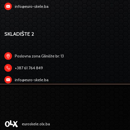
info@euro-skele.ba
SKLADIŠTE 2
Poslovna zona Glinište br: 13
+387 61 764 849
info@euro-skele.ba
euroskele.olx.ba