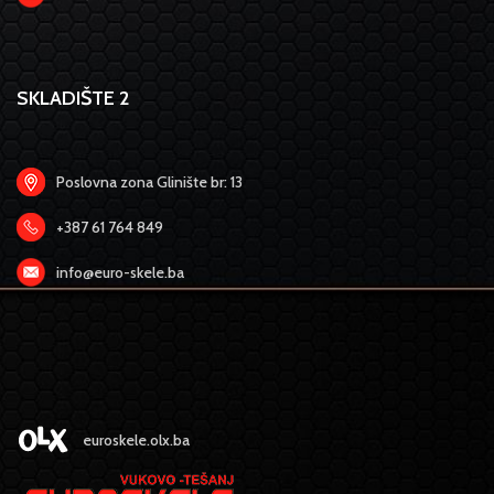
SKLADIŠTE 2
Poslovna zona Glinište br: 13
+387 61 764 849
info@euro-skele.ba
euroskele.olx.ba