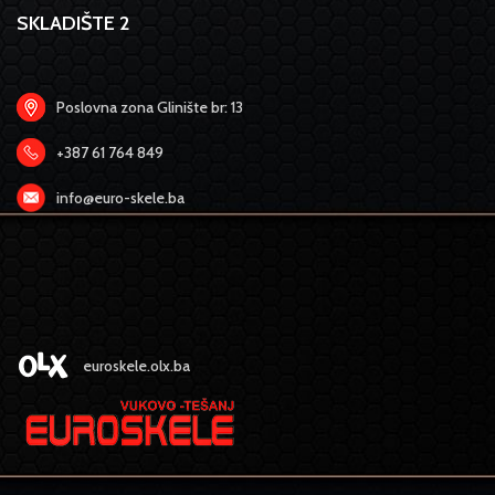
SKLADIŠTE 2
Poslovna zona Glinište br: 13
+387 61 764 849
info@euro-skele.ba
euroskele.olx.ba