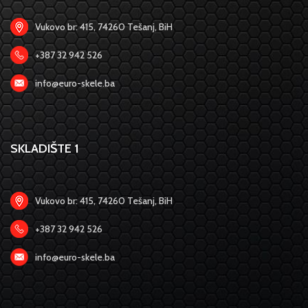
Vukovo br: 415, 74260 Tešanj, BiH
+387 32 942 526
info@euro-skele.ba
SKLADIŠTE 1
Vukovo br: 415, 74260 Tešanj, BiH
+387 32 942 526
info@euro-skele.ba