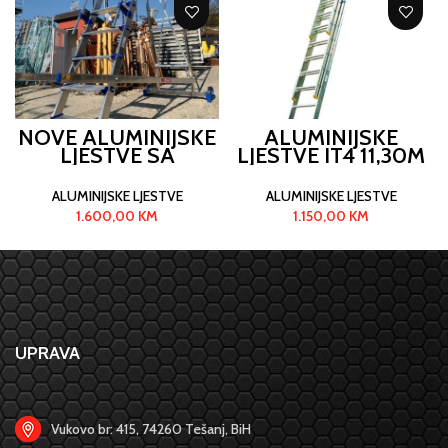
NOVE ALUMINIJSKE
ALUMINIJSKE
LJESTVE SA
LJESTVE IT4 11,30M
PLATFORMOM 2,20
M
ALUMINIJSKE LJESTVE
ALUMINIJSKE LJESTVE
1.600,00
KM
1.150,00
KM
UPRAVA
Vukovo br: 415, 74260 Tešanj, BiH