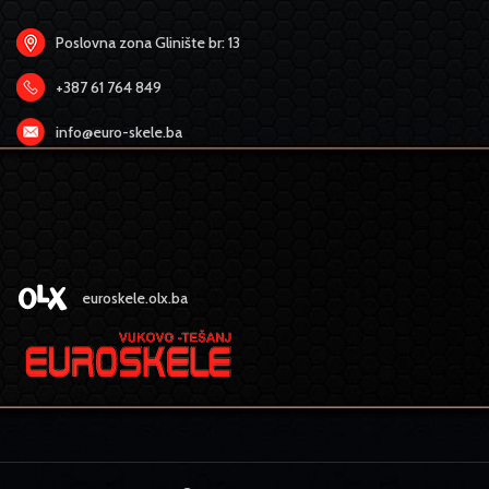
Poslovna zona Glinište br: 13
+387 61 764 849
info@euro-skele.ba
euroskele.olx.ba