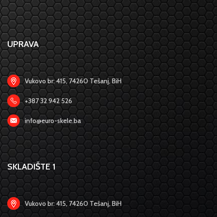
UPRAVA
Vukovo br: 415, 74260 Tešanj, BiH
+387 32 942 526
info@euro-skele.ba
SKLADIŠTE 1
Vukovo br: 415, 74260 Tešanj, BiH