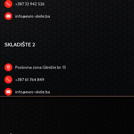
+387 32 942 526
info@euro-skele.ba
SKLADIŠTE 2
Poslovna zona Glinište br: 13
+387 61 764 849
info@euro-skele.ba