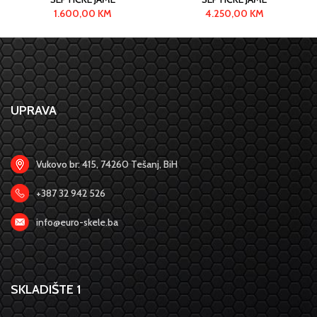
1.600,00
KM
4.250,00
KM
UPRAVA
Vukovo br: 415, 74260 Tešanj, BiH
+387 32 942 526
info@euro-skele.ba
SKLADIŠTE 1