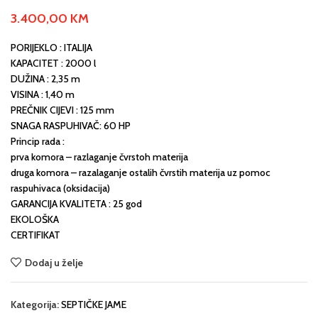
3.400,00
KM
PORIJEKLO : ITALIJA
KAPACITET : 2000 l
DUŽINA : 2,35 m
VISINA : 1,40 m
PREČNIK CIJEVI : 125 mm
SNAGA RASPUHIVAČ: 60 HP
Princip rada :
prva komora – razlaganje čvrstoh materija
druga komora – razalaganje ostalih čvrstih materija uz pomoc
raspuhivaca (oksidacija)
GARANCIJA KVALITETA : 25 god
EKOLOŠKA
CERTIFIKAT
Dodaj u želje
Kategorija:
SEPTIČKE JAME