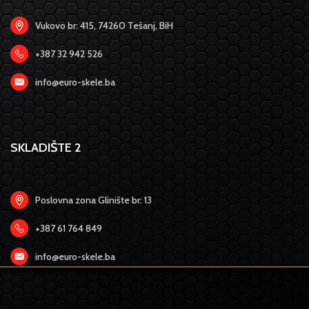
Vukovo br: 415, 74260 Tešanj, BiH
+387 32 942 526
info@euro-skele.ba
SKLADIŠTE 2
Poslovna zona Glinište br: 13
+387 61 764 849
info@euro-skele.ba