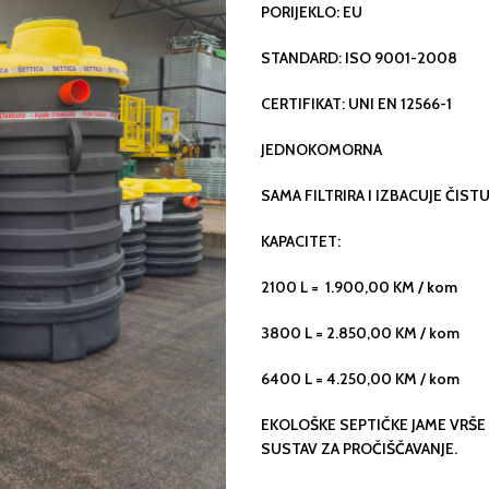
PORIJEKLO: EU
STANDARD: ISO 9001-2008
CERTIFIKAT: UNI EN 12566-1
JEDNOKOMORNA
SAMA FILTRIRA I IZBACUJE ČIS
KAPACITET:
2100 L = 1.900,00 KM / kom
3800 L = 2.850,00 KM / kom
6400 L = 4.250,00 KM / kom
EKOLOŠKE SEPTIČKE JAME VRŠE
SUSTAV ZA PROČIŠČAVANJE.