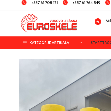
+387 61 708 121
+387 61 764 849
Vu
KATEGORIJE ARTIKALA
START
TRG