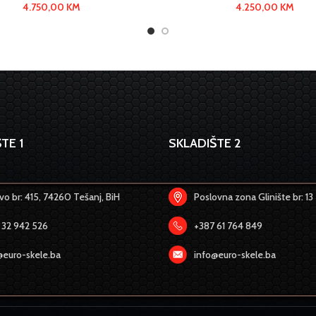
4.750,00
KM
4.250,00
KM
TE 1
SKLADIŠTE 2
o br: 415, 74260 Tešanj, BiH
Poslovna zona Glinište br: 13
 32 942 526
+387 61 764 849
@euro-skele.ba
info@euro-skele.ba