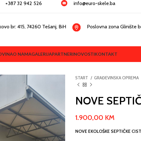
+387 32 942 526
info@euro-skele.ba
kovo br: 415, 74260 Tešanj, BiH
Poslovna zona Glinište br
OVINA
O NAMA
GALERIJA
PARTNERI
NOVOSTI
KONTAKT
START
GRAĐEVINSKA OPREMA
NOVE SEPTIČ
1.900,00
KM
NOVE EKOLOŠKE SEPTIČKE CIS