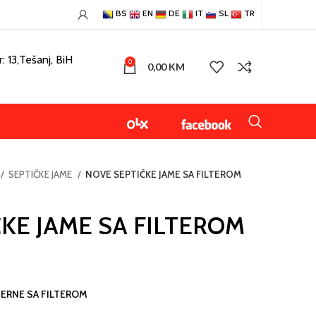
BS
EN
DE
IT
SL
TR
: 13,Tešanj, BiH
0
0,00
KM
SEPTIČKE JAME
NOVE SEPTIČKE JAME SA FILTEROM
KE JAME SA FILTEROM
TERNE SA FILTEROM