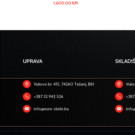
1.600,00
KM
UPRAVA
SKLADIŠ
Vukovo br: 415, 74260 Tešanj, BiH
Vukov
+387 32 942 526
+387
info@euro-skele.ba
info