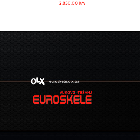
2.850,00
KM
euroskele.olx.ba