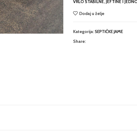
VRLO STABILNE, JEFTINE I JED
Dodaj u želje
Kategorija:
SEPTIČKE JAME
Share: