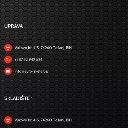
UPRAVA
Vukovo br: 415, 74260 Tešanj, BiH
+387 32 942 526
info@euro-skele.ba
SKLADIŠTE 1
Vukovo br: 415, 74260 Tešanj, BiH