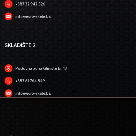
+387 32 942 526
info@euro-skele.ba
SKLADIŠTE 2
Poslovna zona Glinište br: 13
+387 61 764 849
info@euro-skele.ba