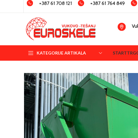
+387 61 708 121
+387 61 764 849
Vu
KATEGORIJE ARTIKALA
START
TRG