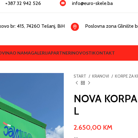
+387 32 942 526
info@euro-skele.ba
kovo br: 415, 74260 Tešanj, BiH
Poslovna zona Glinište br
OVINA
O NAMA
GALERIJA
PARTNERI
NOVOSTI
KONTAKT
START
KRANOVI
KORPE ZA 
NOVA KORPA
L
2.650,00
KM