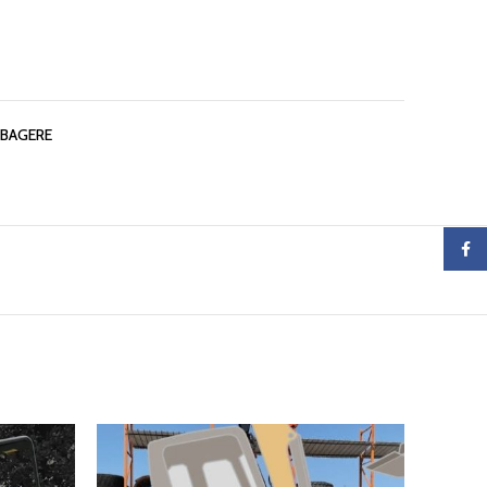
 BAGERE
Faceb