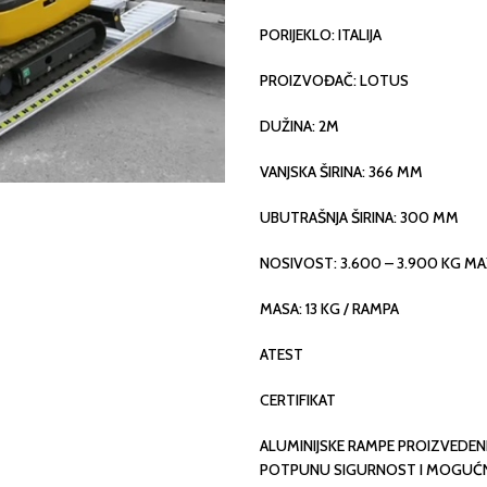
PORIJEKLO: ITALIJA
PROIZVOĐAČ: LOTUS
DUŽINA: 2M
VANJSKA ŠIRINA: 366 MM
UBUTRAŠNJA ŠIRINA: 300 MM
NOSIVOST: 3.600 – 3.900 KG M
MASA: 13 KG / RAMPA
ATEST
CERTIFIKAT
ALUMINIJSKE RAMPE PROIZVEDE
POTPUNU SIGURNOST I MOGUĆNO