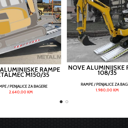
NOVE ALUMINIJSKE
ALUMINIJSKE RAMPE
108/35
TALMEC M150/35
RAMPE / PENJALICE ZA BAG
MPE / PENJALICE ZA BAGERE
1.980,00
KM
2.640,00
KM