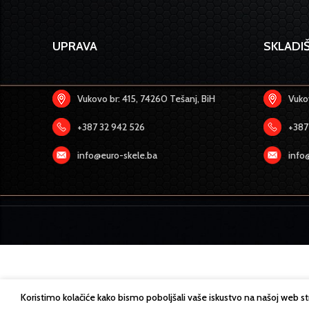
UPRAVA
SKLADIŠ
Vukovo br: 415, 74260 Tešanj, BiH
Vukov
+387 32 942 526
+387
info@euro-skele.ba
info
Koristimo kolačiće kako bismo poboljšali vaše iskustvo na našoj web s