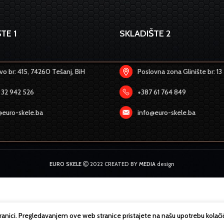
TE 1
SKLADIŠTE 2
o br: 415, 74260 Tešanj, BiH
Poslovna zona Glinište br: 13
 32 942 526
+387 61 764 849
@euro-skele.ba
info@euro-skele.ba
EURO SKELE
2022 CREATED BY
MEDIA
design
tranici. Pregledavanjem ove web stranice pristajete na našu upotrebu kolači