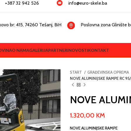
+387 32 942 526
info@euro-skele.ba
kovo br: 415, 74260 Tešanj, BiH
Poslovna zona Glinište br
OVINA
O NAMA
GALERIJA
PARTNERI
NOVOSTI
KONTAKT
START
GRAĐEVINSKA OPREMA
NOVE ALUMINIJSKE RAMPE RC 95
NOVE ALUMIN
1.320,00
KM
NOVE ALUMINIJSKE RAMPE