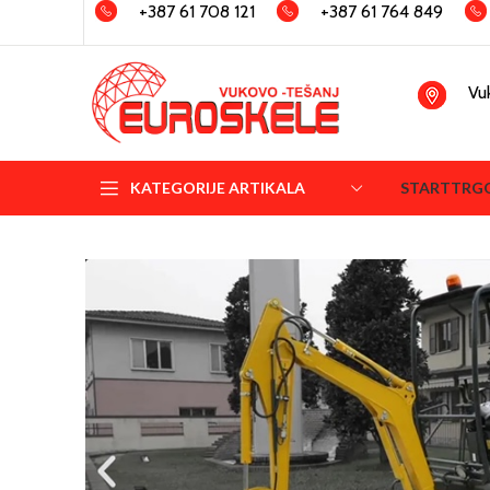
+387 61 708 121
+387 61 764 849
Vu
KATEGORIJE ARTIKALA
START
TRG