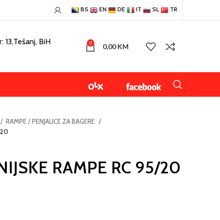
BS
EN
DE
IT
SL
TR
: 13,Tešanj, BiH
0
0,00
KM
RAMPE / PENJALICE ZA BAGERE
/20
IJSKE RAMPE RC 95/20