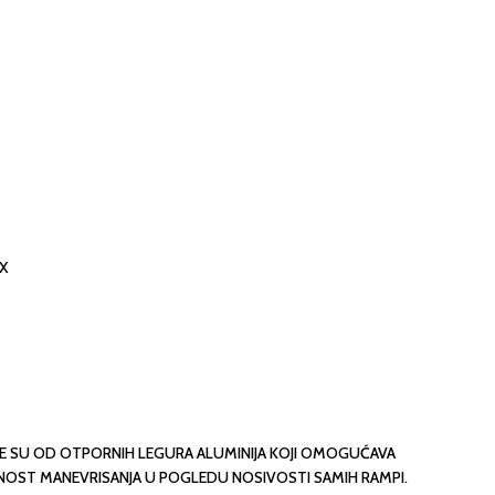
AX
NE SU OD OTPORNIH LEGURA ALUMINIJA KOJI OMOGUĆAVA
ST MANEVRISANJA U POGLEDU NOSIVOSTI SAMIH RAMPI.