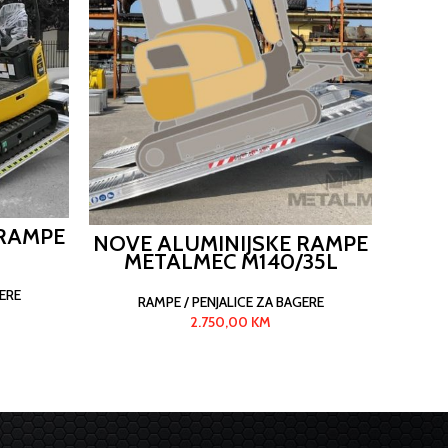
 RAMPE
NOVE
NOVE ALUMINIJSKE RAMPE
METALMEC M140/35L
ERE
R
RAMPE / PENJALICE ZA BAGERE
2.750,00
KM