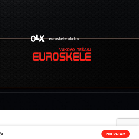
euroskele.olx.ba
ća.
PRIHVATAM