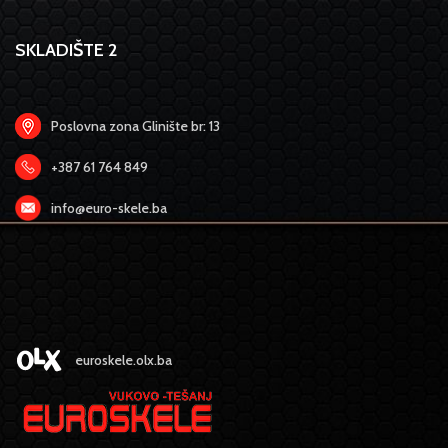
SKLADIŠTE 2
Poslovna zona Glinište br: 13
+387 61 764 849
info@euro-skele.ba
euroskele.olx.ba