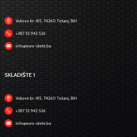
Vukovo br: 415, 74260 Tešanj, BiH
+387 32 942 526
info@euro-skele.ba
SKLADIŠTE 1
Vukovo br: 415, 74260 Tešanj, BiH
+387 32 942 526
info@euro-skele.ba