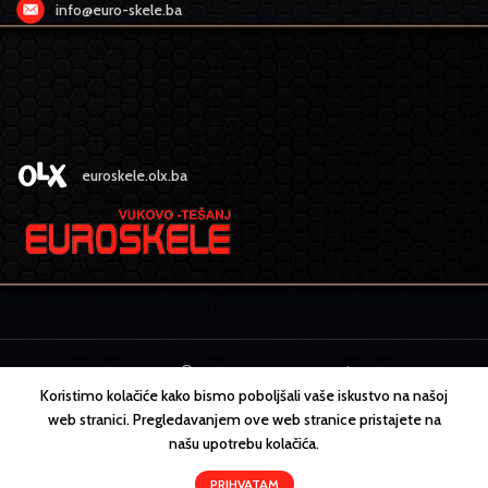
info@euro-skele.ba
euroskele.olx.ba
EURO SKELE
2022 CREATED BY
MEDIA
design
Koristimo kolačiće kako bismo poboljšali vaše iskustvo na našoj
web stranici. Pregledavanjem ove web stranice pristajete na
našu upotrebu kolačića.
PRIHVATAM