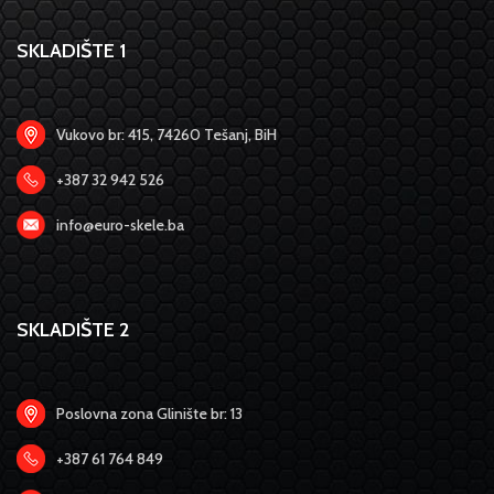
SKLADIŠTE 1
Vukovo br: 415, 74260 Tešanj, BiH
+387 32 942 526
info@euro-skele.ba
SKLADIŠTE 2
Poslovna zona Glinište br: 13
+387 61 764 849