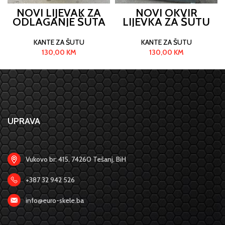
NOVI LIJEVAK ZA
NOVI OKVIR
ODLAGANJE ŠUTA
LIJEVKA ZA ŠUTU
KANTE ZA ŠUTU
KANTE ZA ŠUTU
130,00
KM
130,00
KM
UPRAVA
Vukovo br: 415, 74260 Tešanj, BiH
+387 32 942 526
info@euro-skele.ba