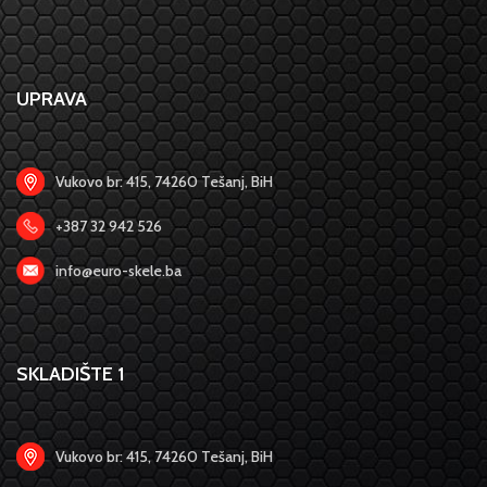
UPRAVA
Vukovo br: 415, 74260 Tešanj, BiH
+387 32 942 526
info@euro-skele.ba
SKLADIŠTE 1
Vukovo br: 415, 74260 Tešanj, BiH