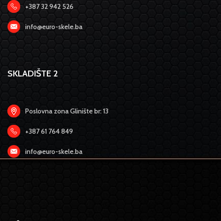
+387 32 942 526
info@euro-skele.ba
SKLADIŠTE 2
Poslovna zona Glinište br: 13
+387 61 764 849
info@euro-skele.ba