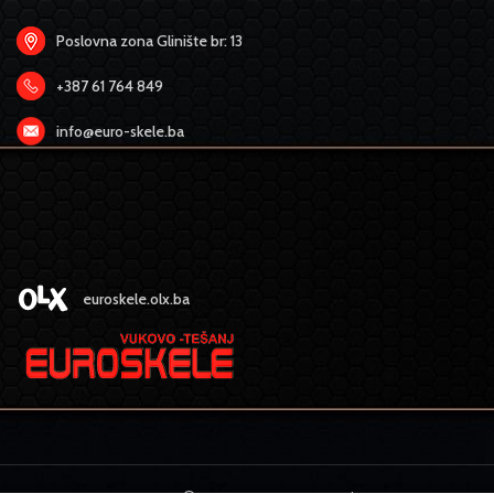
Poslovna zona Glinište br: 13
+387 61 764 849
info@euro-skele.ba
euroskele.olx.ba