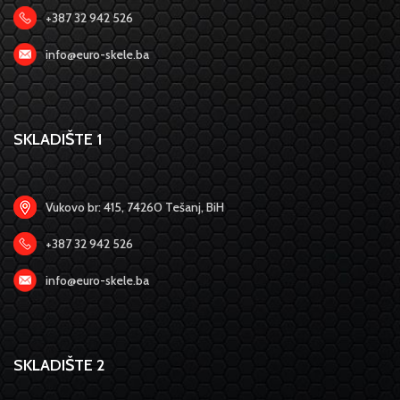
+387 32 942 526
info@euro-skele.ba
SKLADIŠTE 1
Vukovo br: 415, 74260 Tešanj, BiH
+387 32 942 526
info@euro-skele.ba
SKLADIŠTE 2