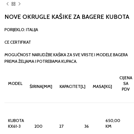
NOVE OKRUGLE KAŠIKE ZA BAGERE KUBOTA
PORIJEKLO: ITALIJA
CE CERTIFIKAT
MOGUĆNOST NARUDŽBE KAŠIKA ZA SVE VRSTE I MODELE BAGERA
PREMA ŽELJAMA I POTREBAMA KUPACA.
CIJENA
MODEL
SA
ŠIRINA[MM]
KAPACITET[L]
MASA[KG]
PDV
KUBOTA
650,00
KX61-3
200
27
36
KM