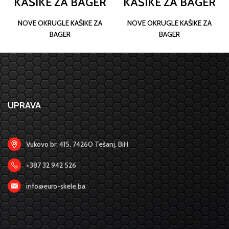
KAŠIKE ZA BAGER
KAŠIKE ZA BAGER
JCB
BOBCAT
NOVE OKRUGLE KAŠIKE ZA
NOVE OKRUGLE KAŠIKE ZA
BAGER
BAGER
UPRAVA
Vukovo br: 415, 74260 Tešanj, BiH
+387 32 942 526
info@euro-skele.ba