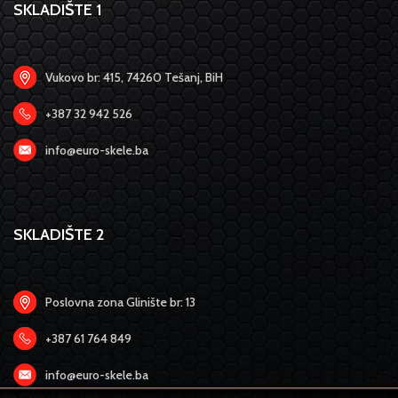
SKLADIŠTE 1
Vukovo br: 415, 74260 Tešanj, BiH
+387 32 942 526
info@euro-skele.ba
SKLADIŠTE 2
Poslovna zona Glinište br: 13
+387 61 764 849
info@euro-skele.ba