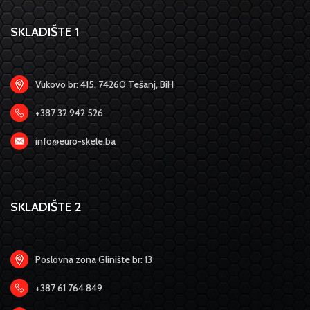
SKLADIŠTE 1
Vukovo br: 415, 74260 Tešanj, BiH
+387 32 942 526
info@euro-skele.ba
SKLADIŠTE 2
Poslovna zona Glinište br: 13
+387 61 764 849