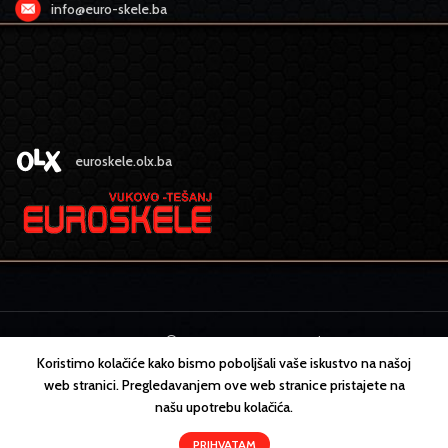
info@euro-skele.ba
euroskele.olx.ba
EURO SKELE
2022 CREATED BY
MEDIA
design
Koristimo kolačiće kako bismo poboljšali vaše iskustvo na našoj
web stranici. Pregledavanjem ove web stranice pristajete na
našu upotrebu kolačića.
PRIHVATAM