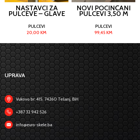
NASTAVCI ZA
NOVI POCINČANI
PULCEVE – GLAVE
PULCEVI 3,50 M
DOKA
PULCEVI
PULCEVI
20,00
KM
99,45
KM
UPRAVA
Vukovo br: 415, 74260 Tešanj, BiH
+387 32 942 526
info@euro-skele.ba