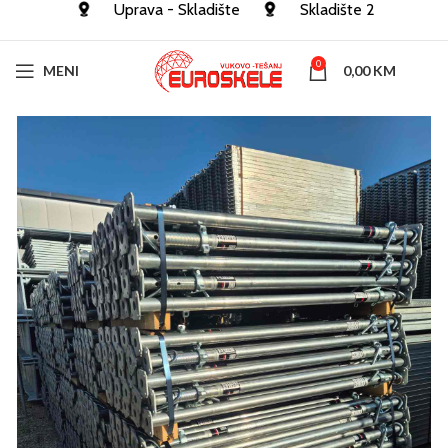
Uprava - Skladište
Skladište 2
0
MENI
0,00
KM