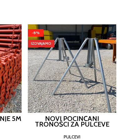
-8%
IZDVAJAMO
NJE 5M
NOVI POCINČANI
P
TRONOŠCI ZA PULCEVE
PUL
PULCEVI