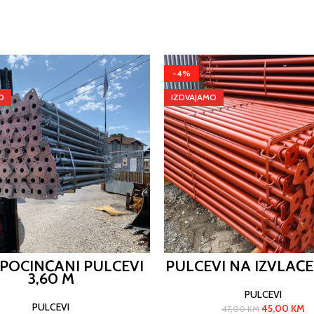
-4%
O
IZDVAJAMO
 POCINČANI PULCEVI
PULCEVI NA IZVLAČE
3,60 M
PULCEVI
PULCEVI
45,00
KM
47,00
KM