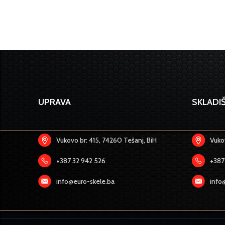
UPRAVA
SKLADIŠ
Vukovo br: 415, 74260 Tešanj, BiH
Vukov
+387 32 942 526
+387
info@euro-skele.ba
info