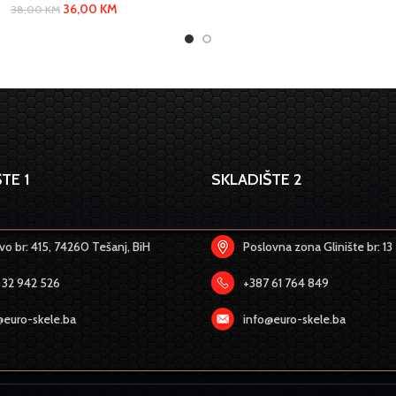
36,00
KM
38,00
KM
TE 1
SKLADIŠTE 2
o br: 415, 74260 Tešanj, BiH
Poslovna zona Glinište br: 13
 32 942 526
+387 61 764 849
@euro-skele.ba
info@euro-skele.ba