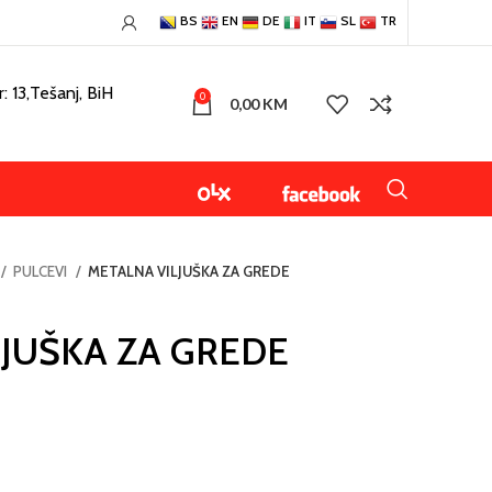
BS
EN
DE
IT
SL
TR
: 13,Tešanj, BiH
0
0,00
KM
PULCEVI
METALNA VILJUŠKA ZA GREDE
JUŠKA ZA GREDE