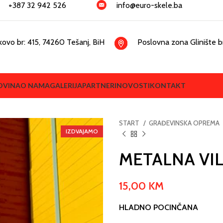
+387 32 942 526
info@euro-skele.ba
kovo br: 415, 74260 Tešanj, BiH
Poslovna zona Glinište br
OVINA
O NAMA
GALERIJA
PARTNERI
NOVOSTI
KONTAKT
START
GRAĐEVINSKA OPREMA
IZDVAJAMO
METALNA VIL
15,00
KM
HLADNO POCINČANA