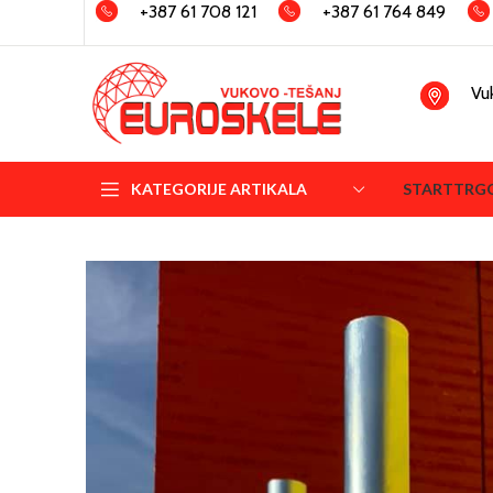
+387 61 708 121
+387 61 764 849
Vu
KATEGORIJE ARTIKALA
START
TRG