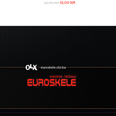
55,00
KM
60,00
KM
euroskele.olx.ba