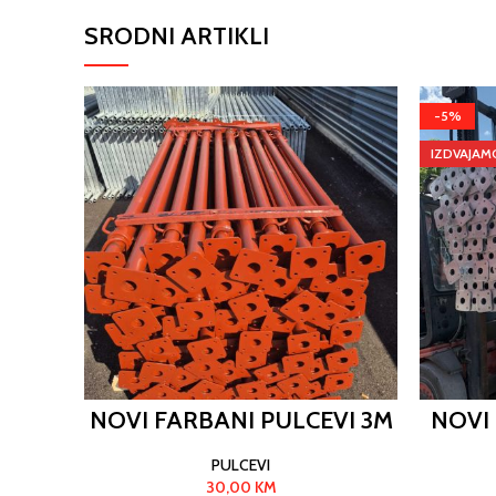
SRODNI ARTIKLI
-5%
IZDVAJAM
NOVI FARBANI PULCEVI 3M
NOVI
PULCEVI
30,00
KM