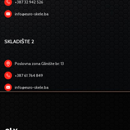
+387 32 942 526
info@euro-skele.ba
SKLADIŠTE 2
Poslovna zona Glinište br: 13
+387 61 764 849
info@euro-skele.ba