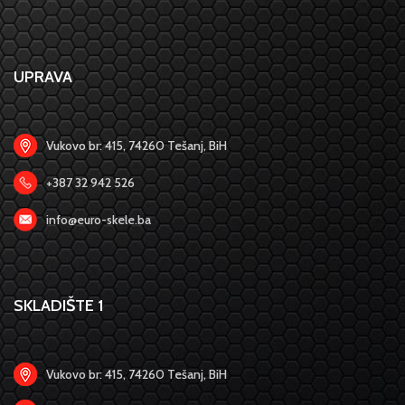
UPRAVA
Vukovo br: 415, 74260 Tešanj, BiH
+387 32 942 526
info@euro-skele.ba
SKLADIŠTE 1
Vukovo br: 415, 74260 Tešanj, BiH