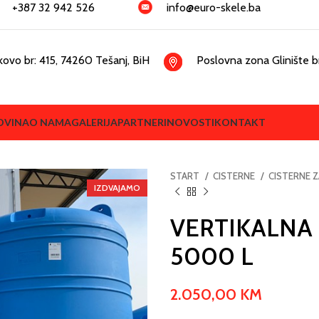
+387 32 942 526
info@euro-skele.ba
kovo br: 415, 74260 Tešanj, BiH
Poslovna zona Glinište br
OVINA
O NAMA
GALERIJA
PARTNERI
NOVOSTI
KONTAKT
START
CISTERNE
CISTERNE 
IZDVAJAMO
VERTIKALNA
5000 L
2.050,00
KM