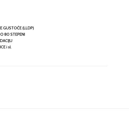
KE GUSTOĆE (LLDP)
O 80 STEPENI
DACIJU
E i sl.