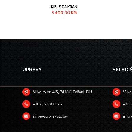
KIBLE ZA KRAN
3.400,00
KM
UPRAVA
SKLADIŠ
Vukovo br: 415, 74260 Tešanj, BiH
Vukov
+387 32 942 526
+387
info@euro-skele.ba
info