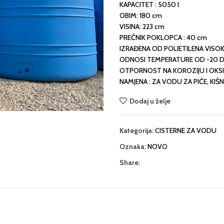
KAPACITET : 5050 l
OBIM: 180 cm
VISINA: 223 cm
PREČNIK POKLOPCA : 40 cm
IZRAĐENA OD POLIETILENA VISO
ODNOSI TEMPERATURE OD -20 D
OTPORNOST NA KOROZIJU I OKSI
NAMJENA : ZA VODU ZA PIĆE, KIŠNIC
Dodaj u želje
Kategorija:
CISTERNE ZA VODU
Oznaka:
NOVO
Share: