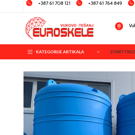
+387 61 708 121
+387 61 764 849
Vu
KATEGORIJE ARTIKALA
START
TRG