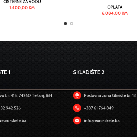
CISTERNE ZA VODU
OPLATA
1.400,00
KM
6.084,00
KM
TE 1
SKLADIŠTE 2
o br: 415, 74260 Tešanj, BiH
Poslovna zona Glinište br: 13
 32 942 526
+387 61 764 849
@euro-skele.ba
info@euro-skele.ba