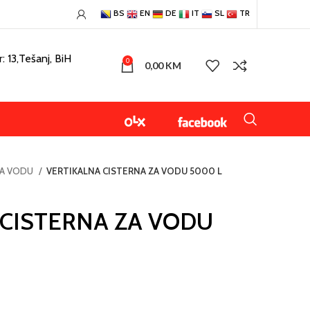
BS
EN
DE
IT
SL
TR
: 13,Tešanj, BiH
0
0,00
KM
ZA VODU
VERTIKALNA CISTERNA ZA VODU 5000 L
 CISTERNA ZA VODU