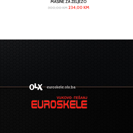
MAŠINE ZA ŽELJEZO
234,00
KM
300,00
KM
euroskele.olx.ba