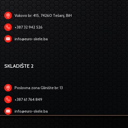
Vukovo br: 415, 74260 Tešanj, BiH
+387 32 942 526
info@euro-skele.ba
SKLADIŠTE 2
Poslovna zona Glinište br: 13
+387 61 764 849
info@euro-skele.ba