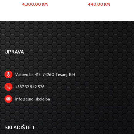
4.300,00
KM
440,00
KM
UPRAVA
Vukovo br: 415, 74260 Tešanj, BiH
+387 32 942 526
info@euro-skele.ba
SKLADIŠTE 1