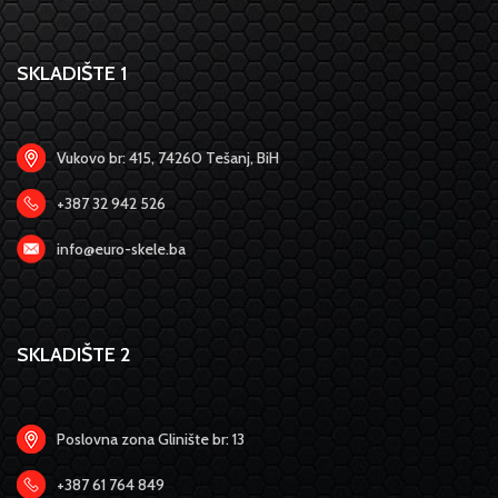
SKLADIŠTE 1
Vukovo br: 415, 74260 Tešanj, BiH
+387 32 942 526
info@euro-skele.ba
SKLADIŠTE 2
Poslovna zona Glinište br: 13
+387 61 764 849