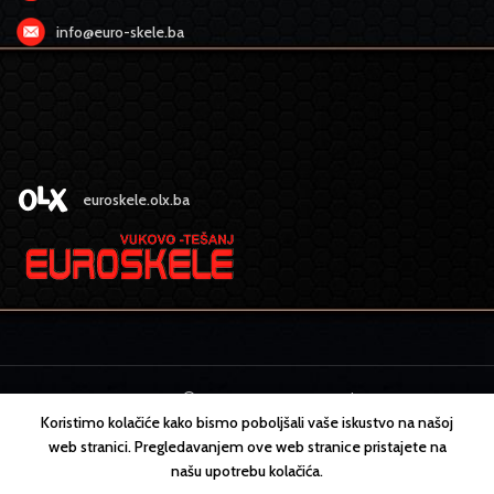
info@euro-skele.ba
euroskele.olx.ba
EURO SKELE
2022 CREATED BY
MEDIA
design
Koristimo kolačiće kako bismo poboljšali vaše iskustvo na našoj
web stranici. Pregledavanjem ove web stranice pristajete na
našu upotrebu kolačića.