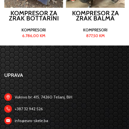
KOMPRESOR ZA
KOMPRESOR ZA
ZRAK BOTTARINI
ZRAK BALMA
KOMPRESORI
KOMPRESORI
6.786,00
KM
877,50
KM
UPRAVA
Vukovo br: 415, 74260 Tešanj, BiH
+387 32 942 526
info@euro-skele.ba