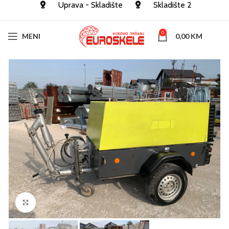
Uprava - Skladište
Skladište 2
0
MENI
0,00
KM
Click to enlarge