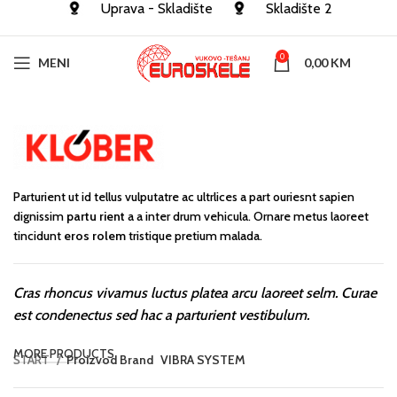
Uprava - Skladište
Skladište 2
0
MENI
0,00
KM
Parturient ut id tellus vulputatre ac ultrlices a part ouriesnt sapien
dignissim
partu rient
a a inter drum vehicula. Ornare metus laoreet
tincidunt
eros rolem
tristique pretium malada.
Cras rhoncus vivamus luctus platea arcu laoreet selm. Curae
est condenectus sed hac a parturient vestibulum.
MORE PRODUCTS
START
Proizvod Brand
VIBRA SYSTEM