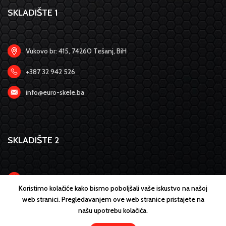
SKLADIŠTE 1
Vukovo br: 415, 74260 Tešanj, BiH
+387 32 942 526
info@euro-skele.ba
SKLADIŠTE 2
Poslovna zona Glinište br: 13
Koristimo kolačiće kako bismo poboljšali vaše iskustvo na našoj
web stranici. Pregledavanjem ove web stranice pristajete na
+387 61 764 849
našu upotrebu kolačića.
info@euro-skele.ba