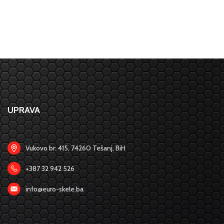
UPRAVA
Vukovo br: 415, 74260 Tešanj, BiH
+387 32 942 526
info@euro-skele.ba