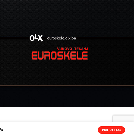
euroskele.olx.ba
ća.
PRIHVATAM