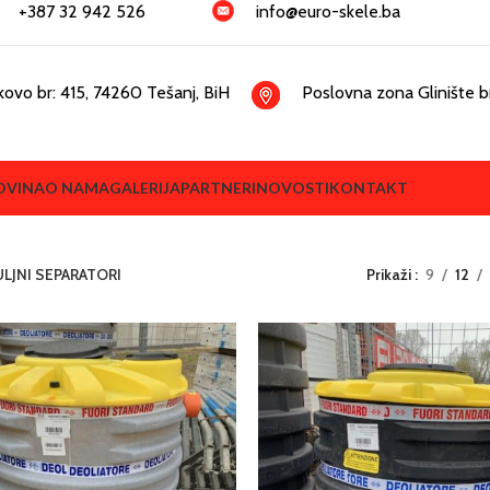
+387 32 942 526
info@euro-skele.ba
kovo br: 415, 74260 Tešanj, BiH
Poslovna zona Glinište br
OVINA
O NAMA
GALERIJA
PARTNERI
NOVOSTI
KONTAKT
ULJNI SEPARATORI
Prikaži
9
12