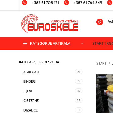
+387 61 708 121
+387 61 764 849
Vu
KATEGORIJE ARTIKALA
START
TRG
KATEGORIJE PROIZVODA
START
AGREGATI
16
BINDERI
0
CIJEVI
15
CISTERNE
25
DIZALICE
0