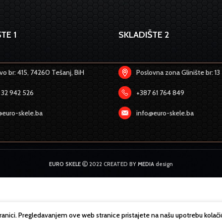
TE 1
SKLADIŠTE 2
o br: 415, 74260 Tešanj, BiH
Poslovna zona Glinište br: 13
 32 942 526
+387 61 764 849
@euro-skele.ba
info@euro-skele.ba
EURO SKELE
2022 CREATED BY
MEDIA
design
tranici. Pregledavanjem ove web stranice pristajete na našu upotrebu kolači