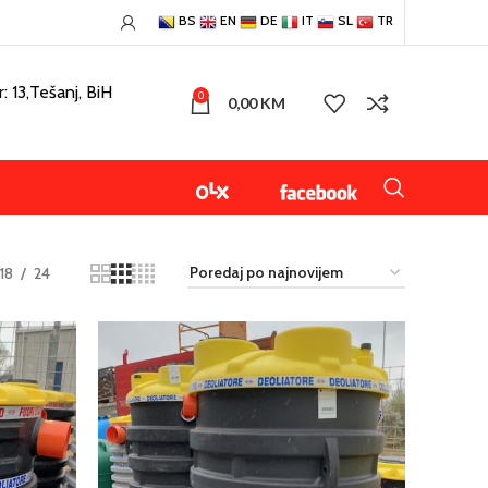
BS
EN
DE
IT
SL
TR
: 13,Tešanj, BiH
0
0,00
KM
18
24