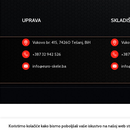
UPRAVA
SKLADIŠ
Vukovo br: 415, 74260 Tešanj, BiH
Vukov
+387 32 942 526
+387
info@euro-skele.ba
info
Koristimo kolačiće kako bismo poboljšali vaše iskustvo na našoj web s