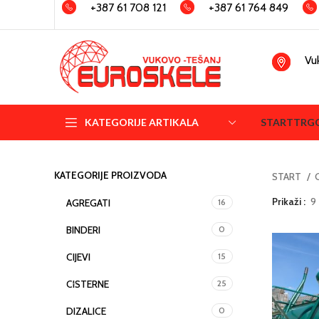
+387 61 708 121
+387 61 764 849
Vu
KATEGORIJE ARTIKALA
START
TRG
KATEGORIJE PROIZVODA
START
Prikaži
9
AGREGATI
16
BINDERI
0
CIJEVI
15
CISTERNE
25
DIZALICE
0