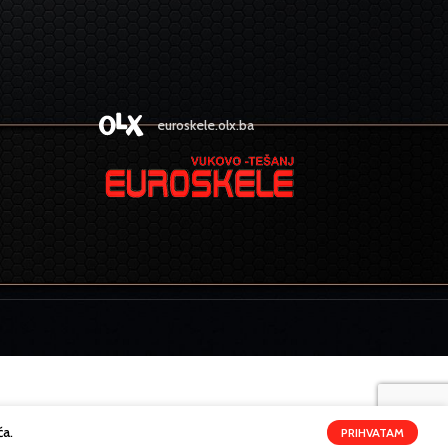
euroskele.olx.ba
ća.
PRIHVATAM