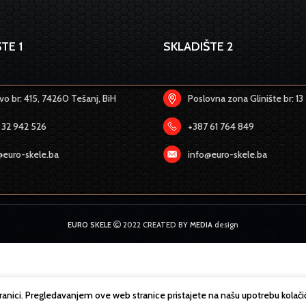
TE 1
SKLADIŠTE 2
o br: 415, 74260 Tešanj, BiH
Poslovna zona Glinište br: 13
 32 942 526
+387 61 764 849
@euro-skele.ba
info@euro-skele.ba
EURO SKELE
2022 CREATED BY
MEDIA
design
tranici. Pregledavanjem ove web stranice pristajete na našu upotrebu kolači