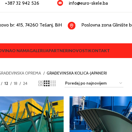
+387 32 942 526
info@euro-skele.ba
kovo br: 415, 74260 Tešanj, BiH
Poslovna zona Glinište br
OVINA
O NAMA
GALERIJA
PARTNERI
NOVOSTI
KONTAKT
GRAĐEVINSKA OPREMA
GRAĐEVINSKA KOLICA-JAPANERI
12
18
24