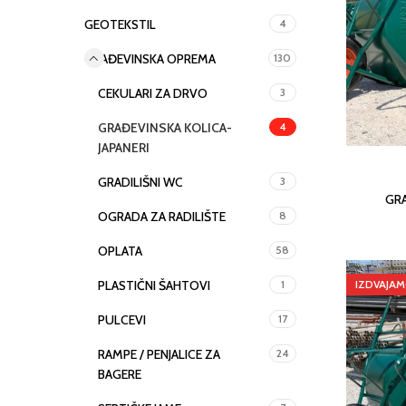
GEOTEKSTIL
4
GRAĐEVINSKA OPREMA
130
CEKULARI ZA DRVO
3
GRAĐEVINSKA KOLICA-
4
JAPANERI
GRADILIŠNI WC
3
GRA
OGRADA ZA RADILIŠTE
8
OPLATA
58
PLASTIČNI ŠAHTOVI
1
IZDVAJA
PULCEVI
17
RAMPE / PENJALICE ZA
24
BAGERE