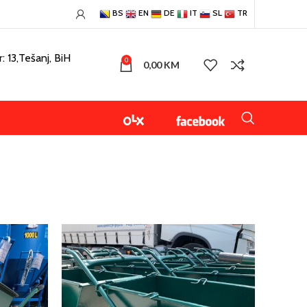
BS
EN
DE
IT
SL
TR
: 13,Tešanj, BiH
0
0,00
KM