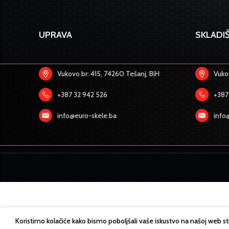
UPRAVA
SKLADIŠ
Vukovo br: 415, 74260 Tešanj, BiH
Vukov
+387 32 942 526
+387
info@euro-skele.ba
info
Koristimo kolačiće kako bismo poboljšali vaše iskustvo na našoj web s