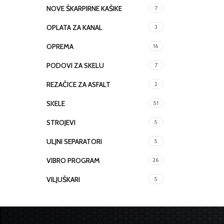
NOVE ŠKARPIRNE KAŠIKE
7
OPLATA ZA KANAL
3
OPREMA
16
PODOVI ZA SKELU
7
REZAČICE ZA ASFALT
2
SKELE
51
STROJEVI
5
ULJNI SEPARATORI
5
VIBRO PROGRAM
26
VILJUŠKARI
5