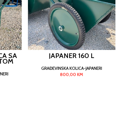
CA SA
JAPANER 160 L
ITOM
GRAĐEVINSKA KOLICA-JAPANERI
NERI
800,00
KM