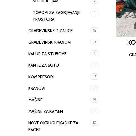
SEPTIČKE JAME
7
TOPOVI ZA ZAGRIJAVANJE
5
PROSTORA
GRAĐEVINSKE DIZALICE
15
KO
GRAĐEVINSKI KRANOVI
0
KALUP ZA STUBOVE
1
GRA
KANTE ZA ŠUTU
3
KOMPRESORI
17
KRANOVI
33
MAŠINE
19
MAŠINE ZA KAMEN
5
NOVE OKRUGLE KAŠIKE ZA
10
BAGER