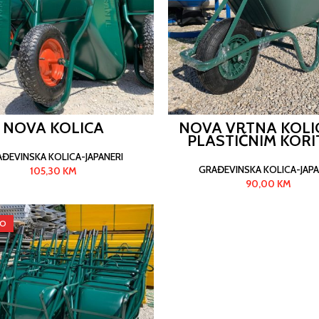
NOVA KOLICA
NOVA VRTNA KOLI
PLASTIČNIM KOR
ĐEVINSKA KOLICA-JAPANERI
GRAĐEVINSKA KOLICA-JAPA
105,30
KM
90,00
KM
MO