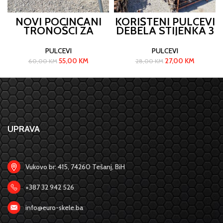
NOVI POCINČANI
KORIŠTENI PULCEVI
TRONOŠCI ZA
DEBELA STIJENKA 3
PULCEVE
M
PULCEVI
PULCEVI
55,00
KM
27,00
KM
60,00
KM
28,00
KM
UPRAVA
Vukovo br: 415, 74260 Tešanj, BiH
+387 32 942 526
info@euro-skele.ba