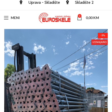
Uprava - Skladište
Skladište 2
0
MENI
0,00
KM
-5%
IZDVAJAMO