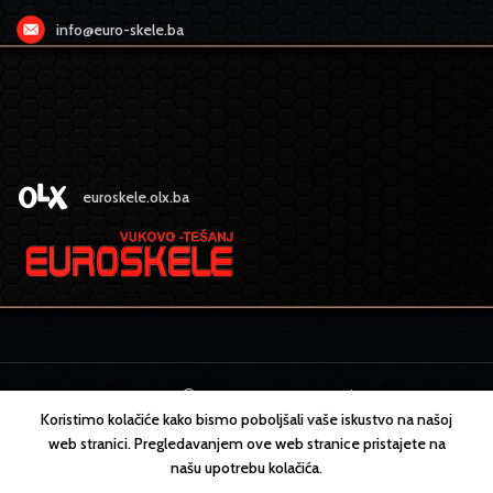
info@euro-skele.ba
euroskele.olx.ba
EURO SKELE
2022 CREATED BY
MEDIA
design
Koristimo kolačiće kako bismo poboljšali vaše iskustvo na našoj
web stranici. Pregledavanjem ove web stranice pristajete na
našu upotrebu kolačića.