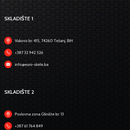
SKLADIŠTE 1
Vukovo br: 415, 74260 Tešanj, BiH
+387 32 942 526
info@euro-skele.ba
SKLADIŠTE 2
Poslovna zona Glinište br: 13
+387 61 764 849