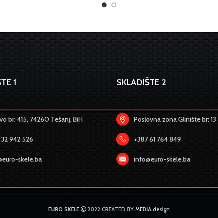
TE 1
SKLADIŠTE 2
o br: 415, 74260 Tešanj, BiH
Poslovna zona Glinište br: 13
 32 942 526
+387 61 764 849
@euro-skele.ba
info@euro-skele.ba
EURO SKELE
2022 CREATED BY
MEDIA
design