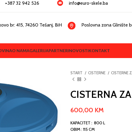
+387 32 942 526
info@euro-skele.ba
kovo br: 415, 74260 Tešanj, BiH
Poslovna zona Glinište br
OVINA
O NAMA
GALERIJA
PARTNERI
NOVOSTI
KONTAKT
START
CISTERNE
CISTERNE 
CISTERNA ZA
600,00
KM
KAPACITET : 800 L
OBIM : 115 CM