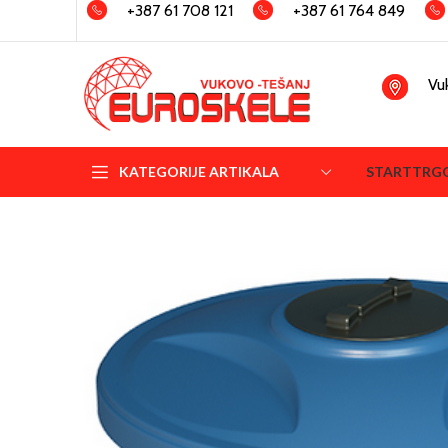
+387 61 708 121
+387 61 764 849
Vu
KATEGORIJE ARTIKALA
START
TRG