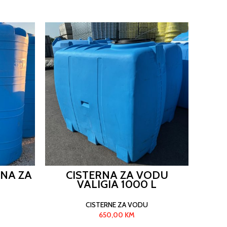
IZDVAJ
RNA ZA
CISTERNA ZA VODU
OK
VALIGIA 1000 L
CISTERNE ZA VODU
650,00
KM