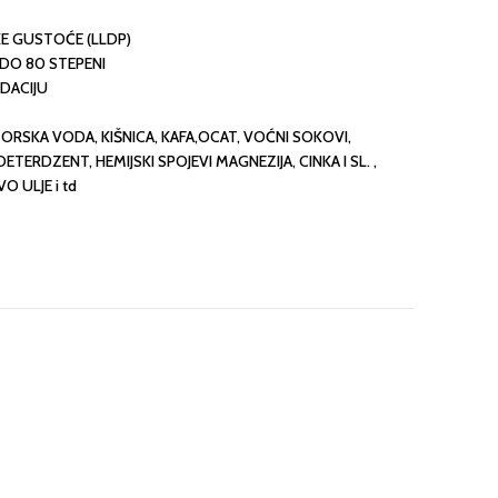
KE GUSTOĆE (LLDP)
DO 80 STEPENI
DACIJU
MORSKA VODA, KIŠNICA, KAFA,OCAT, VOĆNI SOKOVI,
TERDZENT, HEMIJSKI SPOJEVI MAGNEZIJA, CINKA I SL. ,
O ULJE i td