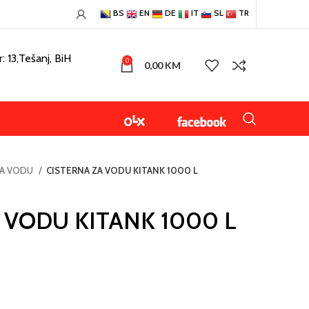
BS
EN
DE
IT
SL
TR
: 13,Tešanj, BiH
0
0,00
KM
ZA VODU
CISTERNA ZA VODU KITANK 1000 L
 VODU KITANK 1000 L