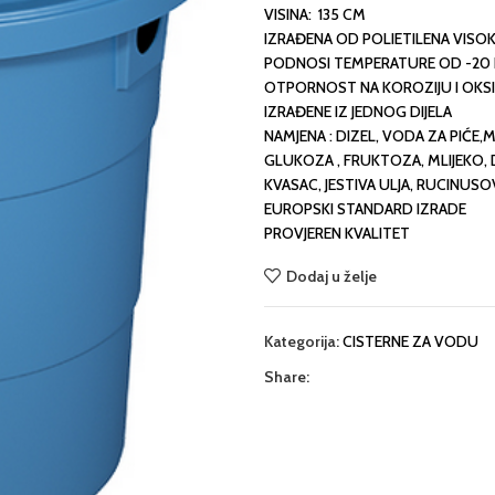
VISINA: 135 CM
IZRAĐENA OD POLIETILENA VISO
PODNOSI TEMPERATURE OD -20 
OTPORNOST NA KOROZIJU I OKSI
IZRAĐENE IZ JEDNOG DIJELA
NAMJENA : DIZEL, VODA ZA PIĆE,
GLUKOZA , FRUKTOZA, MLIJEKO, DE
KVASAC, JESTIVA ULJA, RUCINUSOV
EUROPSKI STANDARD IZRADE
PROVJEREN KVALITET
Dodaj u želje
Kategorija:
CISTERNE ZA VODU
Share: