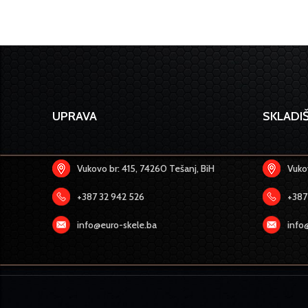
UPRAVA
SKLADIŠ
Vukovo br: 415, 74260 Tešanj, BiH
Vukov
+387 32 942 526
+387
info@euro-skele.ba
info