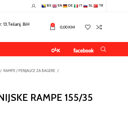
BS
EN
DE
IT
SL
TR
: 13,Tešanj, BiH
0
0,00
KM
RAMPE / PENJALICE ZA BAGERE
IJSKE RAMPE 155/35