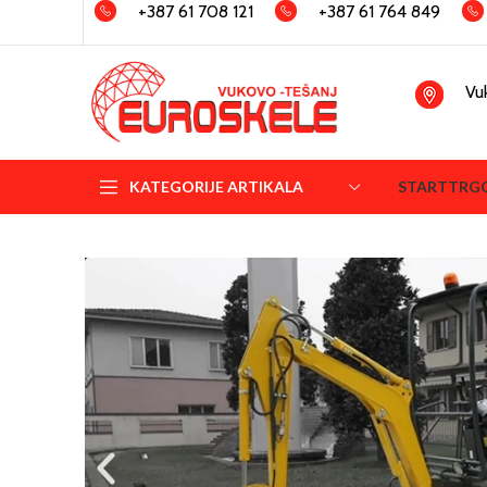
+387 61 708 121
+387 61 764 849
Vu
KATEGORIJE ARTIKALA
START
TRG