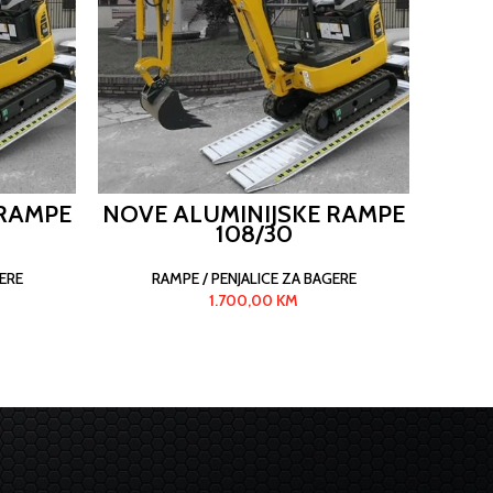
 RAMPE
NOVE ALUMINIJSKE RAMPE
NOVE
108/30
ERE
RAMPE / PENJALICE ZA BAGERE
R
1.700,00
KM