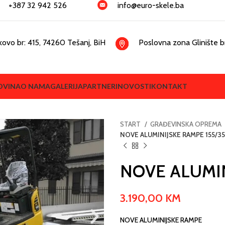
+387 32 942 526
info@euro-skele.ba
kovo br: 415, 74260 Tešanj, BiH
Poslovna zona Glinište br
OVINA
O NAMA
GALERIJA
PARTNERI
NOVOSTI
KONTAKT
START
GRAĐEVINSKA OPREMA
NOVE ALUMINIJSKE RAMPE 155/35
NOVE ALUMIN
3.190,00
KM
NOVE ALUMINIJSKE RAMPE