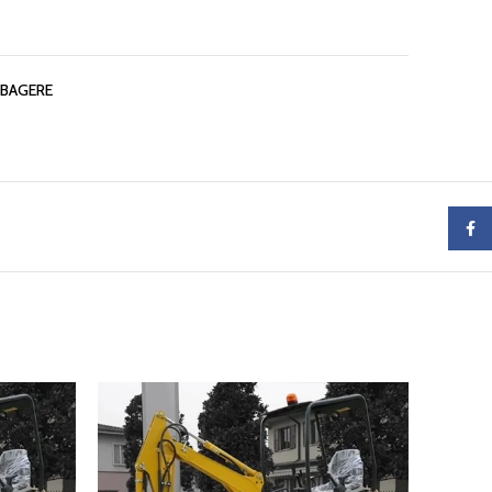
 BAGERE
Faceb