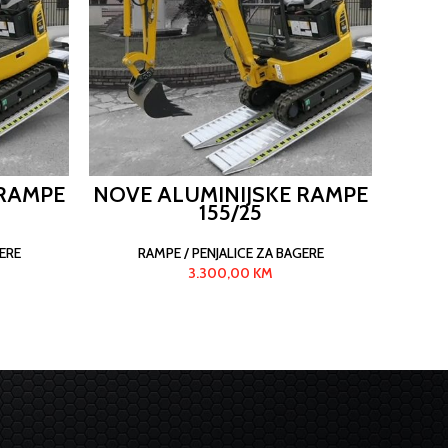
 RAMPE
NOVE ALUMINIJSKE RAMPE
NOVE
155/25
ERE
RAMPE / PENJALICE ZA BAGERE
R
3.300,00
KM