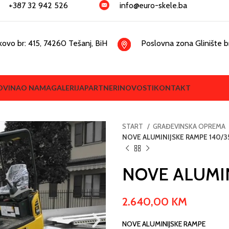
+387 32 942 526
info@euro-skele.ba
kovo br: 415, 74260 Tešanj, BiH
Poslovna zona Glinište br
OVINA
O NAMA
GALERIJA
PARTNERI
NOVOSTI
KONTAKT
START
GRAĐEVINSKA OPREMA
NOVE ALUMINIJSKE RAMPE 140/3
NOVE ALUMIN
2.640,00
KM
NOVE ALUMINIJSKE RAMPE