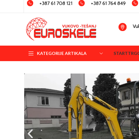
+387 61 708 121
+387 61 764 849
Vu
KATEGORIJE ARTIKALA
START
TRG