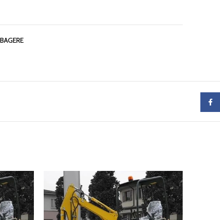
 BAGERE
Faceb