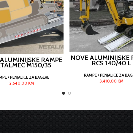
NOVE ALUMINIJSKE
ALUMINIJSKE RAMPE
RCS 140/40 L
TALMEC M150/35
RAMPE / PENJALICE ZA BAG
MPE / PENJALICE ZA BAGERE
3.410,00
KM
2.640,00
KM