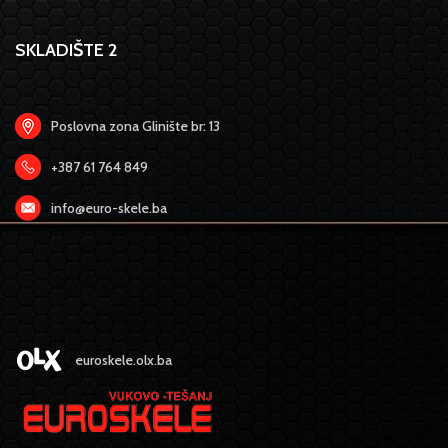
SKLADIŠTE 2
Poslovna zona Glinište br: 13
+387 61 764 849
info@euro-skele.ba
euroskele.olx.ba