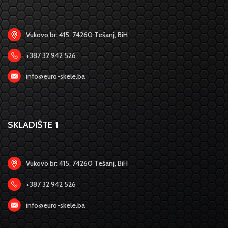
Vukovo br: 415, 74260 Tešanj, BiH
+387 32 942 526
info@euro-skele.ba
SKLADIŠTE 1
Vukovo br: 415, 74260 Tešanj, BiH
+387 32 942 526
info@euro-skele.ba