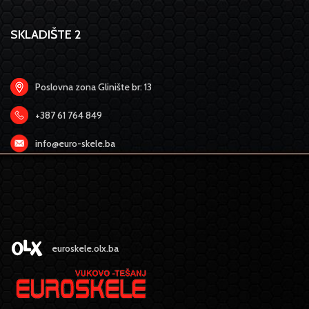
SKLADIŠTE 2
Poslovna zona Glinište br: 13
+387 61 764 849
info@euro-skele.ba
euroskele.olx.ba