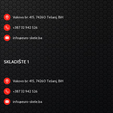
Vukovo br: 415, 74260 Tešanj, BiH
+387 32 942 526
info@euro-skele.ba
SKLADIŠTE 1
Vukovo br: 415, 74260 Tešanj, BiH
+387 32 942 526
info@euro-skele.ba