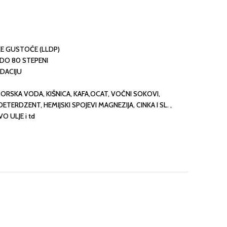
KE GUSTOĆE (LLDP)
DO 80 STEPENI
DACIJU
MORSKA VODA, KIŠNICA, KAFA,OCAT, VOĆNI SOKOVI,
TERDZENT, HEMIJSKI SPOJEVI MAGNEZIJA, CINKA I SL. ,
O ULJE i td