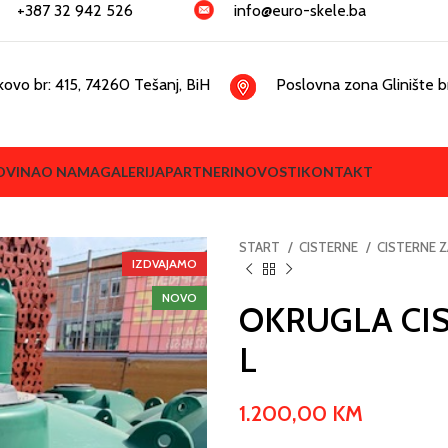
+387 32 942 526
info@euro-skele.ba
kovo br: 415, 74260 Tešanj, BiH
Poslovna zona Glinište br
OVINA
O NAMA
GALERIJA
PARTNERI
NOVOSTI
KONTAKT
START
CISTERNE
CISTERNE 
IZDVAJAMO
NOVO
OKRUGLA CI
L
1.200,00
KM