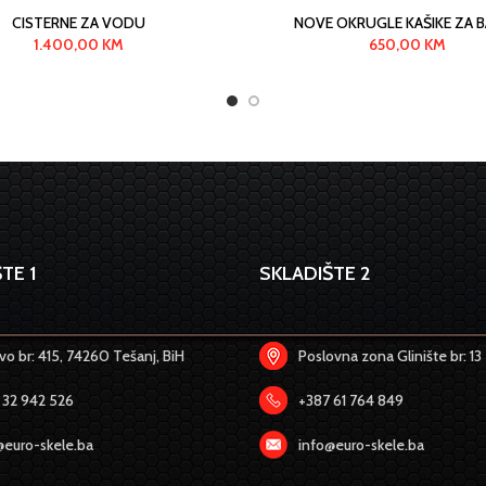
CISTERNE ZA VODU
NOVE OKRUGLE KAŠIKE ZA 
1.400,00
KM
650,00
KM
TE 1
SKLADIŠTE 2
o br: 415, 74260 Tešanj, BiH
Poslovna zona Glinište br: 13
 32 942 526
+387 61 764 849
@euro-skele.ba
info@euro-skele.ba