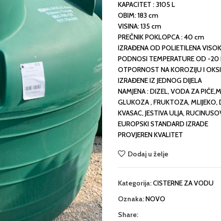
KAPACITET : 3105 L
OBIM: 183 cm
VISINA: 135 cm
PREČNIK POKLOPCA : 40 cm
IZRAĐENA OD POLIETILENA VISO
PODNOSI TEMPERATURE OD -20 
OTPORNOST NA KOROZIJU I OKSI
IZRAĐENE IZ JEDNOG DIJELA
NAMJENA : DIZEL, VODA ZA PIĆE,
GLUKOZA , FRUKTOZA, MLIJEKO, DE
KVASAC, JESTIVA ULJA, RUCINUSOV
EUROPSKI STANDARD IZRADE
PROVJEREN KVALITET
Dodaj u želje
Kategorija:
CISTERNE ZA VODU
Oznaka:
NOVO
Share: