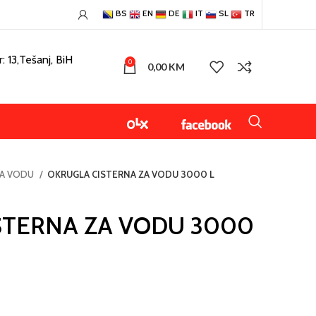
BS
EN
DE
IT
SL
TR
: 13,Tešanj, BiH
0
0,00
KM
ZA VODU
OKRUGLA CISTERNA ZA VODU 3000 L
STERNA ZA VODU 3000