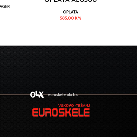
BAGER
OPLATA
585,00
KM
euroskele.olx.ba