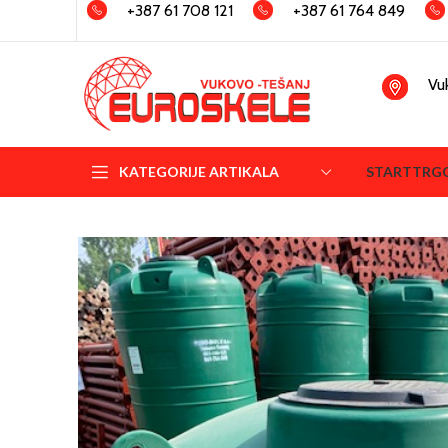
+387 61 708 121
+387 61 764 849
Vu
KATEGORIJE ARTIKALA
START
TRG