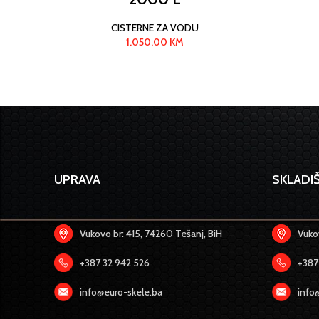
CISTERNE ZA VODU
1.050,00
KM
UPRAVA
SKLADIŠ
Vukovo br: 415, 74260 Tešanj, BiH
Vukov
+387 32 942 526
+387
info@euro-skele.ba
info