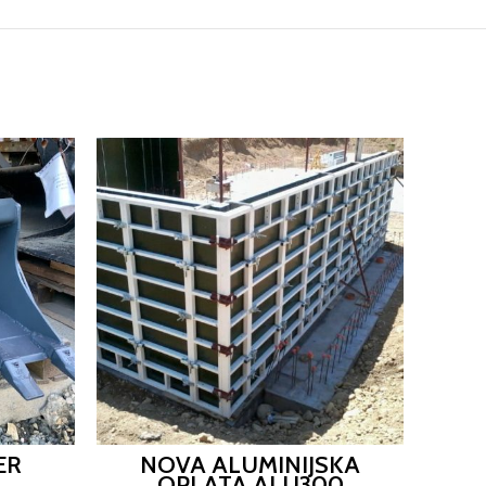
ER
NOVA ALUMINIJSKA
NOV
OPLATA ALU300