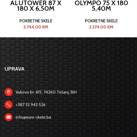
ALUTOWER 87 X
OLYMPO 75 X 180
180 X 6,50M
5,40M
POKRETNE SKELE
POKRETNE SKELE
3.744,00
KM
2.574,00
KM
UPRAVA
Vukovo br: 415, 74260 Tešanj, BiH
+387 32 942 526
info@euro-skele.ba