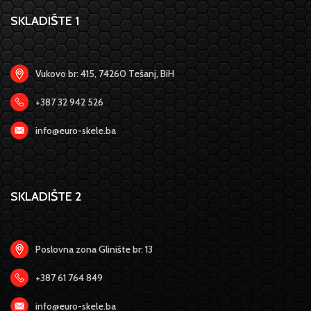
SKLADIŠTE 1
Vukovo br: 415, 74260 Tešanj, BiH
+387 32 942 526
info@euro-skele.ba
SKLADIŠTE 2
Poslovna zona Glinište br: 13
+387 61 764 849
info@euro-skele.ba